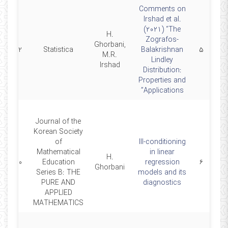
Comments on
Irshad et al.
(2021) “The
H.
Zografos-
Ghorbani,
2022
Statistica
Balakrishnan
۵
M.R.
Lindley
Irshad
Distribution:
Properties and
Applications”
Journal of the
Korean Society
of
Ill-conditioning
Mathematical
in linear
H.
2020
Education
regression
۶
Ghorbani
Series B: THE
models and its
PURE AND
diagnostics
APPLIED
MATHEMATICS