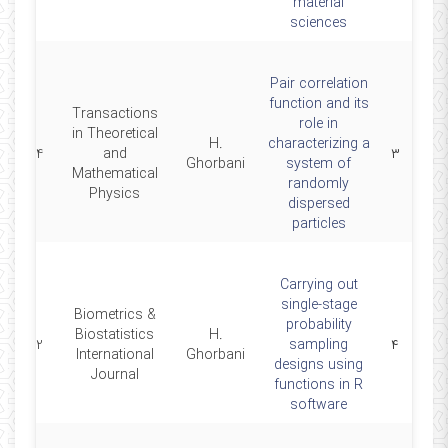
material
sciences
P‎air correlation
function and its
Transactions
role in
in Theoretical
H.
characterizing a
2024
and
۳
Ghorbani
system of
Mathematical
randomly
Physics
dispersed
particles
Carrying out
single-stage
Biometrics &
probability
Biostatistics
H.
2022
sampling
۴
International
Ghorbani
designs using
Journal
functions in R
software