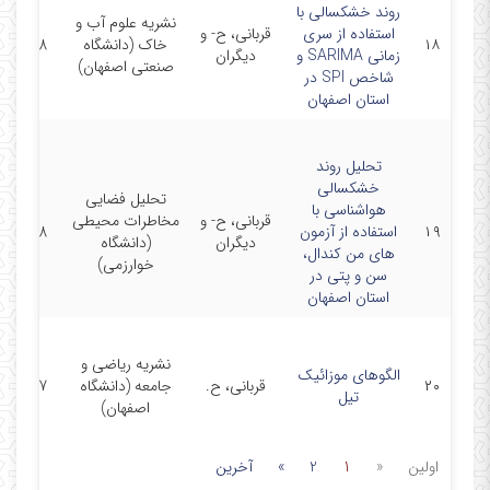
روند خشکسالی با
نشریه علوم آب و
استفاده از سری
قربانی، ح- و
۱۸
خاک (دانشگاه
1398
زمانی SARIMA و
دیگران
صنعتی اصفهان)
شاخص SPI در
استان اصفهان
تحلیل روند
خشکسالی
تحلیل فضایی
هواشناسی با
قربانی، ح- و
مخاطرات محیطی
۱۹
استفاده از آزمون
1398
دیگران
(دانشگاه
های من کندال،
خوارزمی)
سن و پتی در
استان اصفهان
نشریه ریاضی و
الگوهای موزائیک
۲۰
قربانی، ح.
جامعه (دانشگاه
1397
تیل
اصفهان)
اولین
«
1
2
»
آخرین