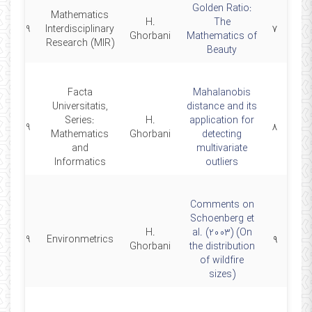
Golden Ratio‎:
Mathematics
H.
‎The
2019
Interdisciplinary
۷
Ghorbani
Mathematics of
Research (MIR)
Beauty
Facta
Mahalanobis
Universitatis,
distance and its
Series:
H.
application for
2019
۸
Mathematics
Ghorbani
detecting
and
multivariate
Informatics
outliers
Comments on
Schoenberg et
H.
al. (2003) (On
2019
Environmetrics
۹
Ghorbani
the distribution
of wildfire
sizes)