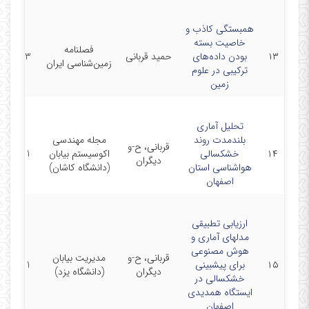
همبستگی کاذب و
خاصیت بسته
فصلنامه
۱۳
بودن داده‌های
حمید قربانی
1403
زمین‌شناسی ایران
ترکیبی در علوم
زمین
تحلیل آماری
بلندمدت روند
مجله مهندسی
قربانی، ح-و
۱۴
خشکسالی
اکوسیستم بیابان
1401
دیگران
هواشناسی استان
(دانشگاه کاشان)
اصفهان
ارزیابی تطبیقی
مدلهای آماری و
هوش مصنوعی
قربانی، ح-و
مدیریت بیابان
۱۵
برای پیشبینی
1401
دیگران
(دانشگاه یزد)
خشکسالی در
ایستگاه همدیدی
اصفهان