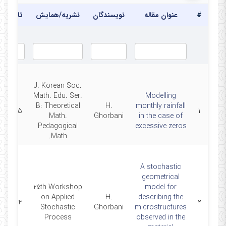
#
عنوان مقاله
نویسندگان
نشریه/همایش
تاریخ
J. Korean Soc.
Math. Edu. Ser.
Modelling
B: Theoretical
H.
monthly rainfall
2025
۱
Math.
Ghorbani
in the case of
Pedagogical
excessive zeros
Math.
A stochastic
geometrical
25th Workshop
model for
on Applied
H.
describing the
2024
۲
Stochastic
Ghorbani
microstructures
Process
observed in the