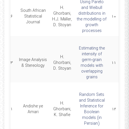
Using Pareto
H.
and Weibull
South African
Ghorbani,
distributions in
2006
Statistical
۱۰
H.J. Möller,
the modelling of
Journal
D. Stoyan
growth
processes
Estimating the
intensity of
H.
Image Analysis
germ-grain
2003
Ghorbani,
۱۱
& Stereology
models with
D. Stoyan
overlapping
grains
Random Sets
and‎ ‎Statistical
H.
‎Andishe‎ ‎ye
Inference for
2001
Ghorbani‎,
۱۲
Amari‎
Boolean
‎K. Shafie
models‎ (in
Persian)‎