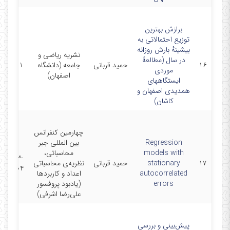
برازش بهترین
توزیع احتمالاتی به
بیشینهٔ بارش روزانه
نشریه ریاضی و
در سال (مطالعه‌ٔ
۱۶
حمید قربانی
جامعه (دانشگاه
1401
موردی
اصفهان)
ایستگاههای
همدیدی اصفهان و
کاشان)
چهارمین کنفرانس
Regression
بین المللی جبر
models with
محاسباتی،
2023-
۱۷
stationary
حمید قربانی
نظریه‌ی محاسباتی
07-04
autocorrelated
اعداد و کاربردها
errors
(یادبود پروفسور
علی‌رضا اشرفی)
پیش‌بینی و بررسی