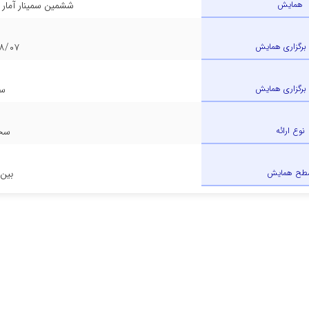
همایش
ششمین سمینار آمار 
 برگزاری همایش
۸/۰۷
برگزاری همایش
سم
نوع ارائه
سخن
طح همایش
بین 