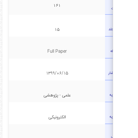
شماره
۱۶۱
صفحات
ماره مجلد
۱۵
نوع مقاله
Full Paper
تاریخ انتشار
1399/06/15
رتبه نشریه
علمی - پژوهشی
نوع نشریه
الکترونیکی
کشور محل