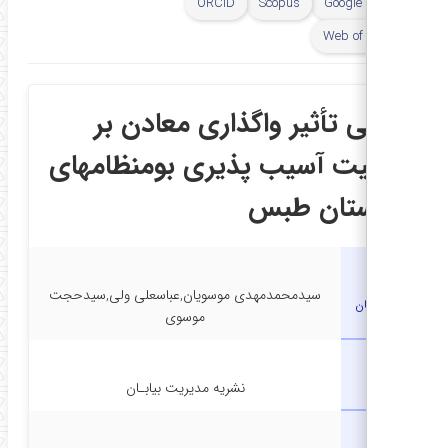
ORCID
Scopus
Google Scholar
Web of Science
زیابی تأثیر واگذاری معادن بر
ضعیت آسیب پذیری بومنظامهای
هرستان طبس
سیدمحمدمهدی موسویان,عباسعلی ولی,سیدحجت
نویسندگان
موسوی
نشریه
نشریه مدیریت بیابـان