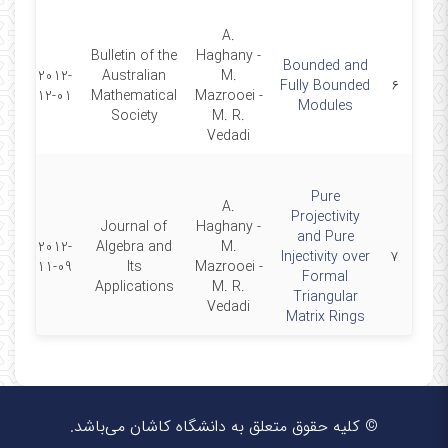
A.
Bulletin of the
Haghany -
Bounded and
2012-
Australian
M.
Fully Bounded
۶
12-01
Mathematical
Mazrooei -
Modules
Society
M. R.
Vedadi
Pure
A.
Projectivity
Journal of
Haghany -
and Pure
2012-
Algebra and
M.
Injectivity over
۷
11-09
Its
Mazrooei -
Formal
Applications
M. R.
Triangular
Vedadi
Matrix Rings
© کلیه حقوق متعلق به دانشگاه کاشان می‌باشد.