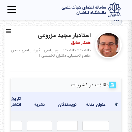
Toggle
igation
EN
استادیار مجید مزروعی
همکار سابق
دانشکده: دانشکده علوم ریاضی - گروه: ریاضی محض
مقطع تحصیلی: دکترای تخصصی
|
مقالات در نشریات
تاریخ
#
عنوان مقاله
نویسندگان
نشریه
انتشار