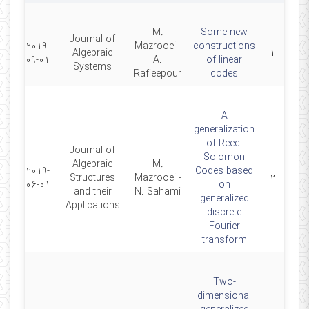
M.
Some new
Journal of
2019-
Mazrooei -
constructions
Algebraic
۱
09-01
A.
of linear
Systems
Rafieepour
codes
A
generalization
of Reed-
Journal of
Solomon
Algebraic
M.
2019-
Codes based
Structures
Mazrooei -
۲
06-01
on
and their
N. Sahami
generalized
Applications
discrete
Fourier
transform
Two-
dimensional