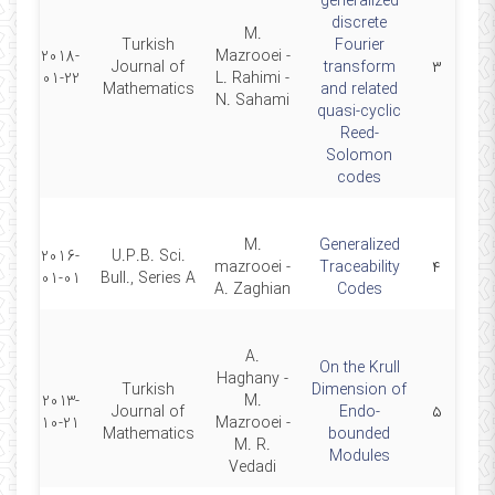
generalized
discrete
M.
Turkish
Fourier
2018-
Mazrooei -
Journal of
transform
۳
01-22
L. Rahimi -
Mathematics
and related
N. Sahami
quasi-cyclic
Reed-
Solomon
codes
M.
Generalized
2016-
U.P.B. Sci.
mazrooei -
Traceability
۴
01-01
Bull., Series A
A. Zaghian
Codes
A.
On the Krull
Haghany -
Turkish
Dimension of
2013-
M.
Journal of
Endo-
۵
10-21
Mazrooei -
Mathematics
bounded
M. R.
Modules
Vedadi