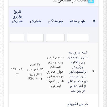
مقالات در همایش ها
---------------------------------------------------------------------------
تاریخ
برگزاری
#
عنوان مقاله
نویسندگان
همایش
همایش
شبیه سازی سه
بعدی برای مکان
حسین کرمی
یابی تخلیه
پرزانی مریم
27 امین
جزئی در
السادات
کنفرانس بین
1391-08-
۴۱
ترانسفورماتور
اخوان حجازی
المللی برق
24
قدرت بر پایه
مهدی صلای
PSC 2012
دریافت سیگنال
نادری گئورگ
از آنتن¬های
قره پتیان
فراپهن باند
طراحی الگوریتم