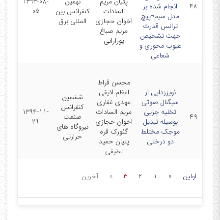
پتیان مریم
نهمین
1393-08-
۴۸
انجام شده بر
السادات
کنفرانس بین
05
مدل سیم¬پیچ
اخوان حجازی
المللی برق
ترانس قدرت
مریم صباغ
جهت تشخیص
پورارانی
عیوب محوری و
شعاعی
محسن قراط
نویززدایی از
اعظم لایقی
ششمین
سیگنال صوتی
مهدی غفاری
کنفرانس
تخلیه جزیی
مریم السادات
1394-11-
۴۹
صنعت
بوسیله تبدیل
اخوان حجازی
29
نیروگاه های
موجک مختلط
گئورک قره
حرارتی
دو درختی
پتیان حمید
لطیفی
اولین
«
1
2
3
»
آخرین