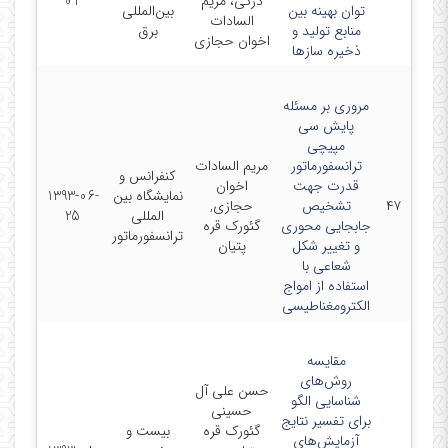
دزکی، مریم
01
توان بهینه بین
بین‌المللی
السادات
منابع تولید و
برق
اخوان حجازی
ذخیره سازها
مروری بر مسئله
پایش سی
مپیچی
ترانسفورماتور
مریم السادات
کنفرانس و
قدرت جهت
اخوان
نمایشگاه بین
1393-06-
۴۷
تشخیص
حجازی,
المللی
25
جابجایی محوری
گئورک قره
ترانسفورماتور
و تغییر شکل
پتیان
شعاعی با
استفاده از امواج
الکترومغناطیسی
مقایسه
روش‌های
حسن علی آل
شناسایی الگو
حسینی
برای تفسیر نتایج
گئورک قره
بیست و
آزمایش‌های