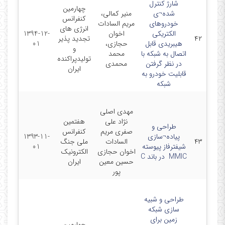
شارژ کنترل
چهارمین
شده¬ی
منیر کمالی،
کنفرانس
خودروهای
مریم السادات
انرژی های
الکتریکی
اخوان
1394-12-
۴۲
تجدید پذیر
هیبریدی قابل
حجازی،
01
و
اتصال به شبکه با
محمد
تولیدپراکنده
در نظر گرفتن
محمدی
ایران
قابلیت خودرو به
شبکه
مهدی اصلی
نژاد علی
هفتمین
طراحی و
صفری مریم
کنفرانس
پیاده¬سازی
1393-11-
۴۳
السادات
ملی جنگ
شیفترفاز پیوسته
01
اخوان حجازی
الکترونیک
MMIC ‌ در باند C
حسین معین
ایران
پور
طراحی و شبیه
سازی شبکه
زمین برای
چهارمین