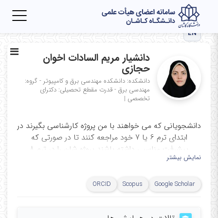
Toggle
igation
EN
دانشیار مریم السادات اخوان
حجازی
دانشکده: دانشکده مهندسی برق و کامپیوتر - گروه:
مهندسی برق - قدرت
مقطع تحصیلی: دکترای
تخصصی
|
دانشجویانی که می خواهند با من پروژه کارشناسی بگیرند در
ابتدای ترم 6 یا 7 خود مراجعه کنند تا در صورتی که
پیشرفت مناسبی داشته باشند پروژه شان را در ترم 8
نمایش بیشتر
برایشان ثبت نمایم.
اکانت
ORCID
Scopus
Google Scholar
dr.m.a.hejazi@
اینستاگرام
---------------------------------------------------------------------------