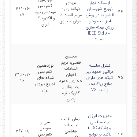
ایستگاه فوق
مهدی
کنفرانس
توزیع شهرستان
ذوالفقاری -
1391-06-
۴۴
مهندسی برق
الشتر به دو روش
مریم السادات
07
و الکترونیک
اجزا محدود و
اخوان حجازی
ایران
روش بهینه سازی
IEEE Std 80-
2000
محسن
فضلی، مریم
کنترل سلسله
نوزدهمین
السادات
مراتبی جدید ریز
کنفرانس
اخوان
1393-02-
۴۵
شبکه های دارای
شبکه های
حجازی, حمید
16
منابع پراکنده با
توزیع نیروی
رضا بقائی,
واسط VSI
برق
گئورک قره
پتیان
مدیریت انرژی
ایمان طالب
چندسطحی
سی و
نیا، حامد
ریزشبکه DC با
سومین
هاشمی
1397-08-
۴۶
تاکید بر توزیع
کنفرانس