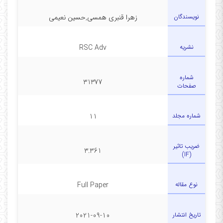
نویسندگان
زهرا قنبری همسی,حسین نعیمی
نشریه
RSC Adv
شماره
31377
صفحات
شماره مجلد
11
ضریب تاثیر
3.361
(IF)
نوع مقاله
Full Paper
تاریخ انتشار
2021-09-10