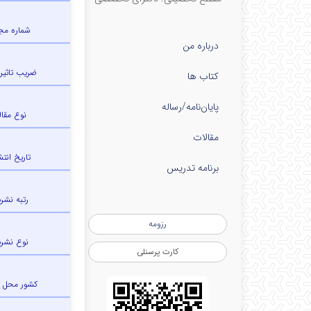
شماره مج
درباره من
ضریب تاثیر (IF
کتاب ها
پایان‌نامه‌/رساله
نوع مقال
مقالات
تاریخ انتش
برنامه تدریس
رتبه نشری
رزومه
نوع نشری
کارت پرسنلی
کشور محل 