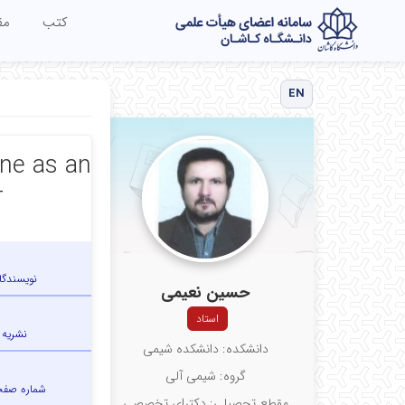
کتب
مق
EN
ine as an
-
نویسندگا
حسین نعیمی
استاد
نشریه
دانشکده: دانشکده شیمی
گروه: شیمی آلی
شماره صف
مقطع تحصیلی: دکترای تخصصی