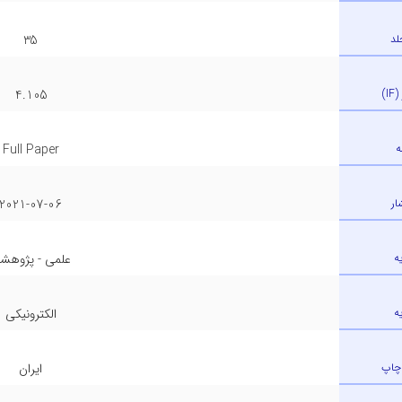
لد
35
)
4.105
ه
Full Paper
ار
2021-07-06
ه
علمی - پژوهش
ه
الکترونیکی
چاپ
ایران