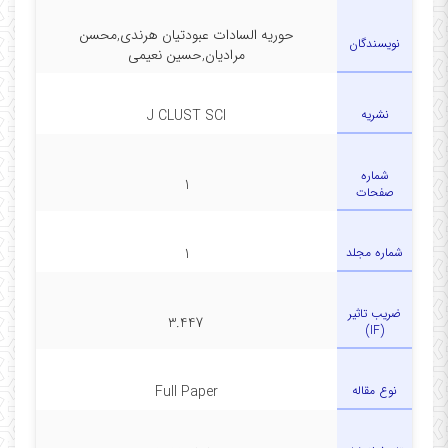
حوریه السادات عبودتیان هرندی,محسن
نویسندگان
مرادیان,حسین نعیمی
نشریه
J CLUST SCI
شماره
1
صفحات
شماره مجلد
1
ضریب تاثیر
3.447
(IF)
نوع مقاله
Full Paper