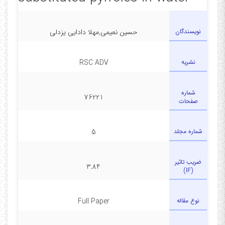
نویسندگان
حسین نعیمی,مهلا دادایی یزدلی
نشریه
RSC ADV
شماره
76221
صفحات
شماره مجلد
5
ضریب تاثیر
3.84
(IF)
نوع مقاله
Full Paper