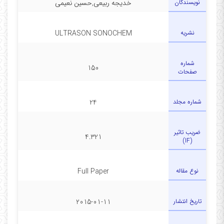
نویسندگان
خدیجه ربیعی,حسین نعیمی
نشریه
ULTRASON SONOCHEM
شماره
150
صفحات
شماره مجلد
24
ضریب تاثیر
4.321
(IF)
نوع مقاله
Full Paper
تاریخ انتشار
2015-01-11