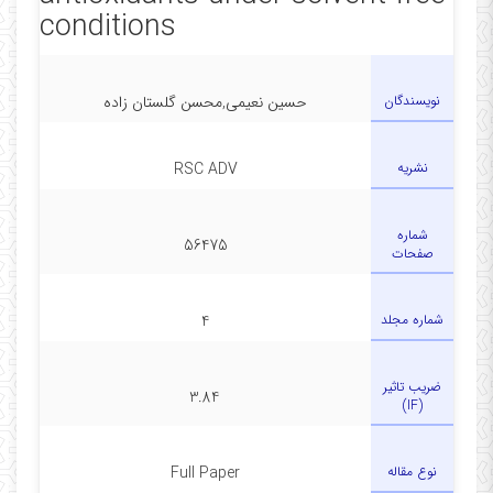
conditions
نویسندگان
حسین نعیمی,محسن گلستان زاده
نشریه
RSC ADV
شماره
56475
صفحات
شماره مجلد
4
ضریب تاثیر
3.84
(IF)
نوع مقاله
Full Paper