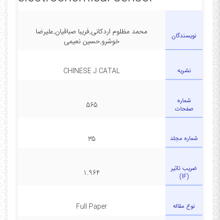
محمد مظلوم اردکانی,فریبا صباقیان,علیرضا
نویسندگان
خوشرو,حسین نعیمی
نشریه
CHINESE J CATAL
شماره
565
صفحات
شماره مجلد
35
ضریب تاثیر
1.964
(IF)
نوع مقاله
Full Paper