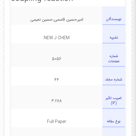
نویسندگان
امیرحسین قاسمی,حسین نعیمی
نشریه
NEW J CHEM
شماره
5056
صفحات
شماره مجلد
44
ضریب تاثیر
3.288
(IF)
نوع مقاله
Full Paper