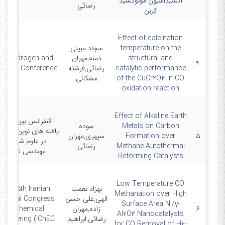
اکسیداسیون مونوکسید
رضائی
کربن
Effect of calcination
temperature on the
سجاد مبینی
structural and
دمنه,مهران
th Hydrogen and
۴
catalytic performance
رضائی,فرشته
el Cell Conference
of the CuCr2O4 in CO
مشکانی
oxidation reaction
Effect of Alkaline Earth
کنفرانس بین المللی
Metals on Carbon
سوده
یافته های نوین پژوه
۵
Formation over
سپهری,مهران
در علوم شیمی و
Methane Autothermal
رضائی
مهندسی شیمی
Reforming Catalysts
Low Temperature CO
بهزاد نعمت
The 15th Iranian
Methanation over High
الهی,علی حسن
ational Congress
Surface Area Ni/γ-
۶
زاده,مهران
of Chemical
Al2O3 Nanocatalysts
رضائی,ابراهیم
ngineering (IChEC
for CO Removal of H2-