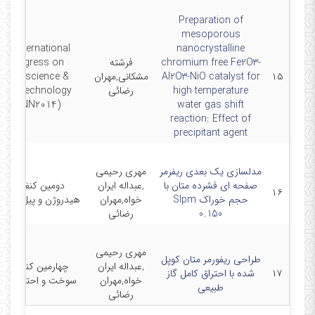
Preparation of
mesoporous
5th International
nanocrystalline
chromium free Fe2O3-
فرشته
Congress on
۱۵
Al2O3-NiO catalyst for
مشکانی,مهران
Nanoscience &
high temperature
رضائی
Nanotechnology
(ICNN2014)
water gas shift
reaction: Effect of
precipitant agent
مدلسازی یک بعدی ریفرمر
مهری رحیمی
صفحه ای فشرده متان با
,عبداله ایران
دومین کنفرانس
۱۶
حجم خوراک Slpm
خواه,مهران
هیدروژن و پیل سوخ
0.150
رضائی
مهری رحیمی
طراحی ریفورمر متان کوپل
,عبداله ایران
چهارمین کنفرانس
۱۷
شده با احتراق کامل گاز
خواه,مهران
سوخت و احتراق ایرا
طبیعی
رضائی