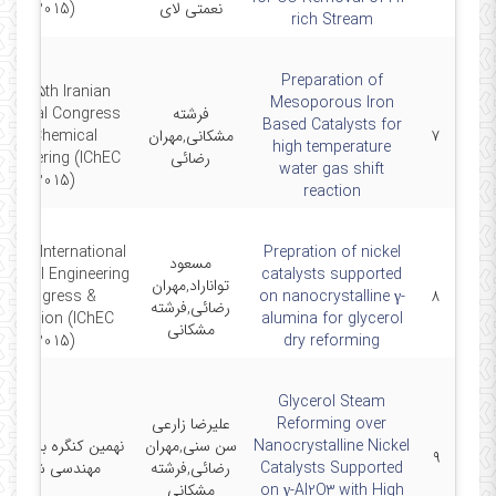
نعمتی لای
2015)
rich Stream
Preparation of
The 15th Iranian
Mesoporous Iron
فرشته
ational Congress
Based Catalysts for
۷
مشکانی,مهران
of Chemical
high temperature
رضائی
ngineering (IChEC
water gas shift
2015)
reaction
e 9th International
Prepration of nickel
مسعود
emical Engineering
catalysts supported
تواناراد,مهران
Congress &
on nanocrystalline γ-
۸
رضائی,فرشته
Exhibition (IChEC
alumina for glycerol
مشکانی
2015)
dry reforming
Glycerol Steam
Reforming over
علیرضا زارعی
Nanocrystalline Nickel
سن سنی,مهران
نهمین کنگره بین المل
۹
Catalysts Supported
رضائی,فرشته
مهندسی شیمی
on γ-Al2O3 with High
مشکانی