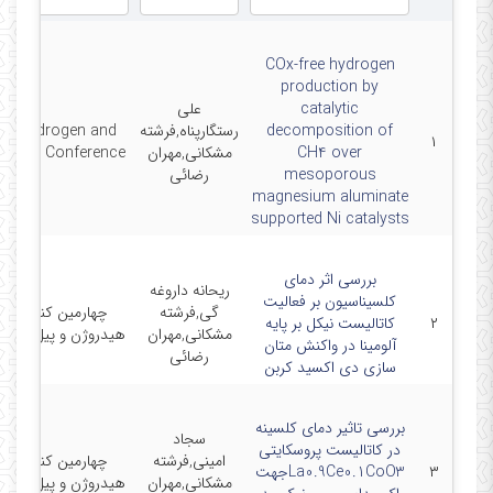
COx-free hydrogen
production by
catalytic
علی
decomposition of
رستگارپناه,فرشته
th Hydrogen and
۱
CH4 over
مشکانی,مهران
el Cell Conference
mesoporous
رضائی
magnesium aluminate
supported Ni catalysts
بررسی اثر دمای
ریحانه داروغه
کلسیناسیون بر فعالیت
گی,فرشته
چهارمین کنفرانس
۲
کاتالیست نیکل بر پایه
مشکانی,مهران
هیدروژن و پیل سوخ
آلومینا در واکنش متان
رضائی
سازی دی اکسید کربن
بررسی تاثیر دمای کلسینه
سجاد
در کاتالیست پروسکایتی
امینی,فرشته
چهارمین کنفرانس
۳
La0.9Ce0.1CoO3جهت
مشکانی,مهران
هیدروژن و پیل سوخ