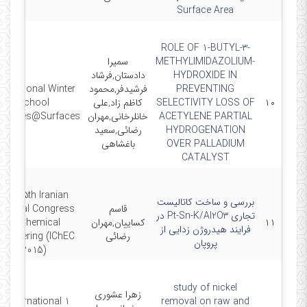
Surface Area
ROLE OF 1-BUTYL-3-
METHYLIMIDAZOLIUM-
سمیرا
HYDROXIDE IN
دادستان,فرشاد
PREVENTING
فرشیدفر,محمود
nternational Winter
۱۰
SELECTIVITY LOSS OF
کاظم زاد,علی
School
ACETYLENE PARTIAL
خانلرخانی,مهران
lecules@Surfaces
HYDROGENATION
رضائی,سعید
OVER PALLADIUM
باغشاهی
CATALYST
The 15th Iranian
بررسی و ساخت کاتالیست
قاسم
ational Congress
تجاری Pt-Sn-K/Al2O3 در
۱۱
کساییان,مهران
of Chemical
فرایند هیدروژن زدایی از
رضائی
ngineering (IChEC
پروپان
2015)
study of nickel
زهرا عشوری
1 st International
removal on raw and