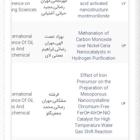
مهرنجانی,مهران
Conference on
acid activated
۱۲
رضائی,مجید
gineering Sciences
nanostructure
حیاتی آشتیانی
montmorillonite
Methanation of
بهزاد نعمت
2nd International
Carbon Monoxide
الهی,مهران
onference Of Oil,
over Nickel-Ceria
۱۳
رضائی,ابراهیم
Gas And
Nanocatalysts in
نعمتی لای
Petrochemical
Hydrogen Purification
Effect of Iron
Precursor on the
Preparation of
Mesoporous
فرشته
2nd International
Nanocrystalline
مشکانی,مهران
onference Of Oil,
۱۴
Chromium Free
رضائی,محمد
Gas And
Fe2O3-Al2O3-NiO
جعفربگلو
Petrochemical
Catalyst for High
Temperature Water
Gas Shift Reaction