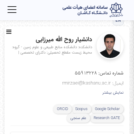
Toggle
igation
EN
دانشیار روح الله میرزایی
دانشکده: دانشکده منابع طبیعی و علوم زمین - گروه:
محیط زیست
مقطع تحصیلی: دکترای تخصصی
|
شماره تماس: 55913228
ایمیل: rmirzaei@kashanu.ac.ir
نمایش بیشتر
ORCID
Scopus
Google Scholar
Research GATE
علم سنجی