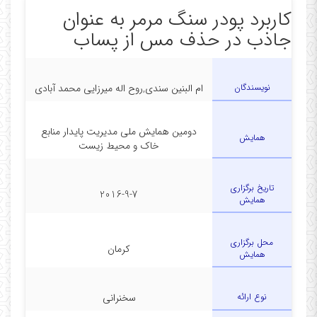
کاربرد پودر سنگ مرمر به عنوان
جاذب در حذف مس از پساب
نویسندگان
ام البنین سندی,روح اله میرزایی محمد آبادی
دومین همایش ملی مدیریت پایدار منابع
همایش
خاک و محیط زیست
تاریخ برگزاری
2016-9-7
همایش
محل برگزاری
کرمان
همایش
نوع ارائه
سخنرانی