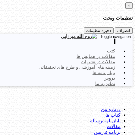
×
تنظیمات ویجت
انصراف
ذخیره تنظیمات
Toggle navigation
کتب
مقالات در همایش ها
مقالات در نشریات
زمینه های آموزشی و طرح های تحقیقاتی
پایان نامه ها
دروس
تماس با ما
درباره من
کتاب ها
پایان‌نامه‌/رساله
مقالات
برنامه تدریس