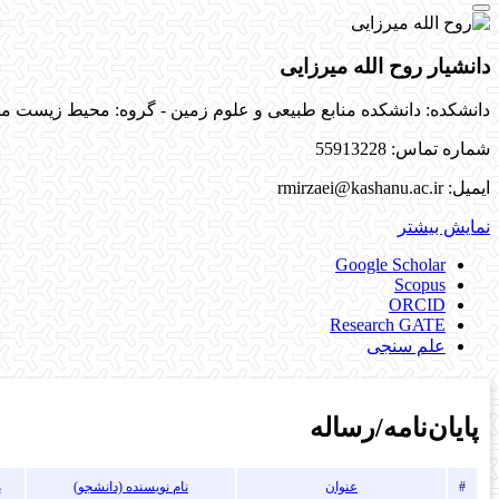
دانشیار روح الله میرزایی
دانشکده: دانشکده منابع طبیعی و علوم زمین - گروه: محیط زیست
مق
شماره تماس: 55913228
ایمیل: rmirzaei@kashanu.ac.ir
نمایش بیشتر
Google Scholar
Scopus
ORCID
Research GATE
علم سنجی
پایان‌نامه‌/رساله
#
عنوان
نام نویسنده (دانشجو)
م