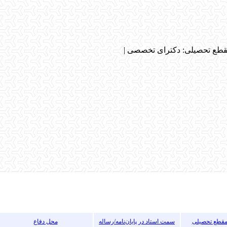
طع تحصیلی: دکترای تخصصی
|
قطع تحصیلی
سمت استاد در پایان‌نامه/رساله
محل دفاع