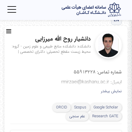
Toggle
igation
EN
دانشیار روح الله میرزایی
دانشکده: دانشکده منابع طبیعی و علوم زمین - گروه:
محیط زیست
مقطع تحصیلی: دکترای تخصصی
|
شماره تماس: 55913228
ایمیل: rmirzaei@kashanu.ac.ir
نمایش بیشتر
ORCID
Scopus
Google Scholar
Research GATE
علم سنجی