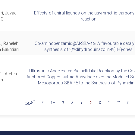
ri, Javad
Effects of chiral ligands on the asymmetric carbony
G.
reaction
., Raheleh
Co-aminobenzamid@Al-SBA-15: A favourable catalys
 Bakhtiari
synthesis of 2,3-dihydroquinazolin-4(1H)-ones
Ultrasonic Accelerated Biginelli‐Like Reaction by the Cov
., Atefeh
Anchored Copper‐Isatoic Anhydride over the Modified Su
ri
Mesoporous SBA‐15 to the Synthesis of Pyrimidin
2
3
4
5
6
7
8
9
10
»
آخرین