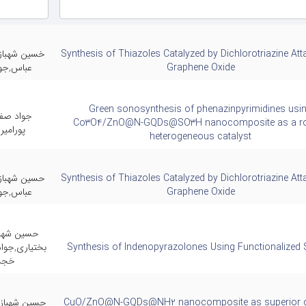
Synthesis of Thiazoles Catalyzed by Dichlorotriazine Att
خسین شهباز
Graphene Oxide
عباس,جو
Green sonosynthesis of phenazinpyrimidines usi
جواد صفا
Co3O4/ZnO@N-GQDs@SO3H nanocomposite as a r
پورامیری
heterogeneous catalyst
Synthesis of Thiazoles Catalyzed by Dichlorotriazine Att
حسین شهباز
Graphene Oxide
عباس,جو
حسین شهبا
Synthesis of Indenopyrazolones Using Functionalized
بختیاری,جوا
خجس
CuO/ZnO@N-GQDs@NH2 nanocomposite as superior c
حسین شهباز