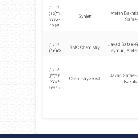
2019,
30(15),
Atefeh Bakhtia
Synlett,
1738-
Safaei-
1764
2019,
Javad Safaei-G
BMC Chemistry
26(13).
Teymuri, Atefeh
2018,
44(3),
Javad Safaei-G
ChemistrySelect
12704-
Bakhtia
12711