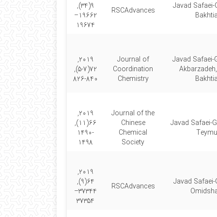
9(34),
Javad Safaei-G
RSCAdvances
19662–
Bakhtia
19674
2019,
Journal of
Javad Safaei-G
72(5-7),
Coordination
Akbarzadeh,
826-840
Chemistry
Bakhtia
2019,
Journal of the
66(11),
Chinese
Javad Safaei-G
1490-
Chemical
Teymu
1498
Society
2019,
64(9),
Javad Safaei-
RSCAdvances
37344–
Omidshaf
37354