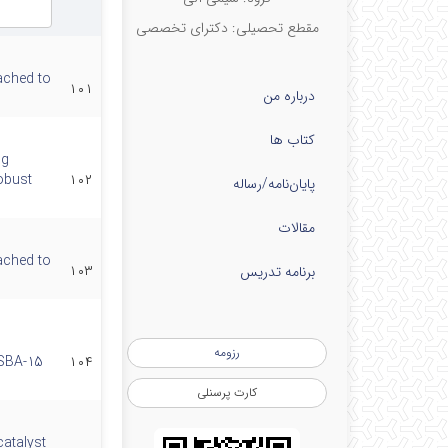
مقطع تحصیلی: دکترای تخصصی
ached to
۱۰۱
درباره من
کتاب ها
ng
obust
۱۰۲
پایان‌نامه‌/رساله
مقالات
ached to
۱۰۳
برنامه تدریس
رزومه
 SBA-15
۱۰۴
کارت پرسنلی
atalyst