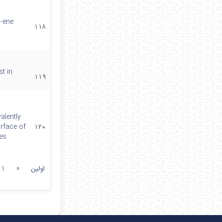
l-ene
۱۱۸
t in
۱۱۹
alently
rface of
۱۲۰
es
اولین
«
1