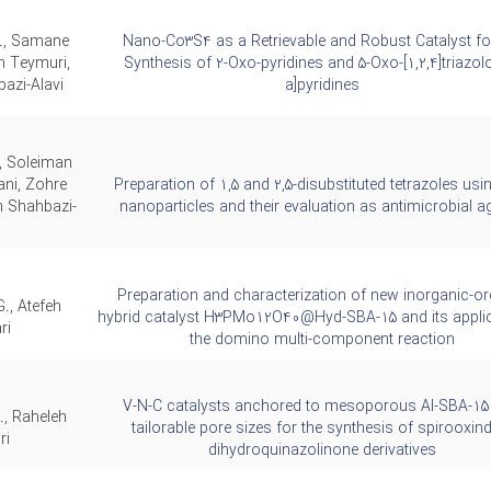
., Samane
Nano-Co3S4 as a Retrievable and Robust Catalyst fo
h Teymuri,
Synthesis of 2-Oxo-pyridines and 5-Oxo-[1,2,4]triazolo
azi-Alavi
a]pyridines
, Soleiman
ni, Zohre
Preparation of 1,5 and 2,5-disubstituted tetrazoles usi
n Shahbazi-
nanoparticles and their evaluation as antimicrobial a
Preparation and characterization of new inorganic-or
., Atefeh
hybrid catalyst H3PMo12O40@Hyd-SBA-15 and its applic
ri
the domino multi-component reaction
V-N-C catalysts anchored to mesoporous Al-SBA-15
., Raheleh
tailorable pore sizes for the synthesis of spirooxin
ri
dihydroquinazolinone derivatives