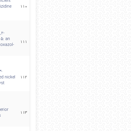
icient
izidine
۱۱۰
,2-
15: an
۱۱۱
zoxazol-
3-
ed nickel
۱۱۲
yst
rior
۱۱۳
s