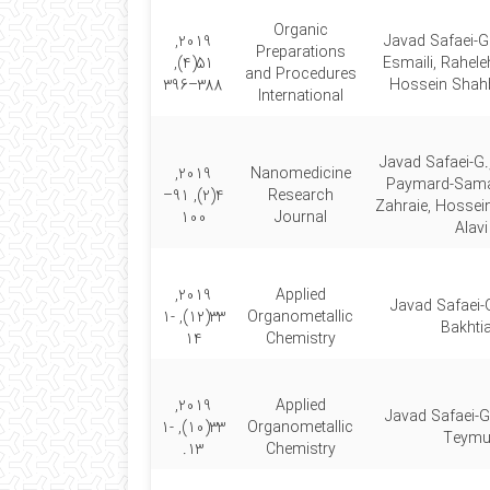
Organic
2019,
Javad Safaei-G
Preparations
51(4),
Esmaili, Rahele
and Procedures
388–396
Hossein Shahb
International
Javad Safaei-G.
2019,
Nanomedicine
Paymard-Sama
4(2), 91–
Research
Zahraie, Hossei
100
Journal
Alavi
2019,
Applied
Javad Safaei-G
33(12), 1-
Organometallic
Bakhtia
14
Chemistry
2019,
Applied
Javad Safaei-G
33(10), 1-
Organometallic
Teymu
13.
Chemistry