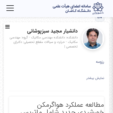
Toggle
igation
EN
دانشیار مجید سبزپوشانی
دانشکده: دانشکده مهندسی مکانیک - گروه: مهندسی
مکانیک - حرارت و سیالات
مقطع تحصیلی: دکترای
تخصصی
|
رزومه
نمایش بیشتر
مطالعه عملکرد هواگرمکن
خورشیدی جدید شامل ماتریس