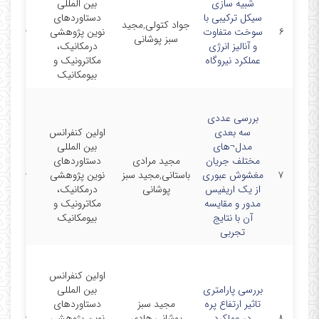
شبیه سازی
بین المللی
سیکل ترکیبی با
دستاوردهای
جواد کتولی,مجید
۶
سوخت متفاوت
نوین پژوهشی
6-5-26
سبز پوشانی
و آنالیز انرژی
درمکانیک،
عملکرد نیروگاه
مکاترونیک و
بیومکانیک
بررسی عددی
سه بعدی
اولین کنفرانس
مدل¬های
بین المللی
مختلف جریان
مجید مرادی
دستاوردهای
۷
مغشوش عبوری
باستانی,مجید سبز
نوین پژوهشی
6-5-26
از یک اریفیس
پوشانی
درمکانیک،
مدور و مقایسه
مکاترونیک و
آن با نتایج
بیومکانیک
تجربی
اولین کنفرانس
بررسی پارامتری
بین المللی
تاثیر ارتفاع پره
مجید سبز
دستاوردهای
۸
در عملکرد
پوشانی,هادی
نوین پژوهشی
6-5-26