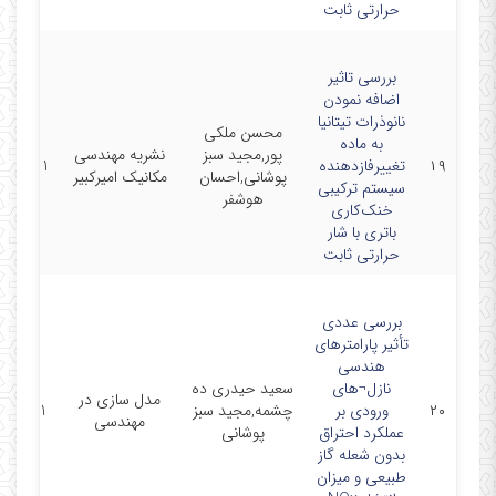
حرارتی ثابت
بررسی تاثیر
اضافه نمودن
نانوذرات تیتانیا
محسن ملکی
به ماده
پور,مجید سبز
نشریه مهندسی
۱۹
تغییرفازدهنده
/07/01
پوشانی,احسان
مکانیک امیرکبیر
سیستم ترکیبی
هوشفر
خنک‌کاری
باتری با شار
حرارتی ثابت
بررسی عددی
تأثیر پارامترهای
هندسی
نازل¬های
سعید حیدری ده
مدل سازی در
۲۰
ورودی بر
چشمه,مجید سبز
/03/01
مهندسی
عملکرد احتراق
پوشانی
بدون شعله گاز
طبیعی و میزان