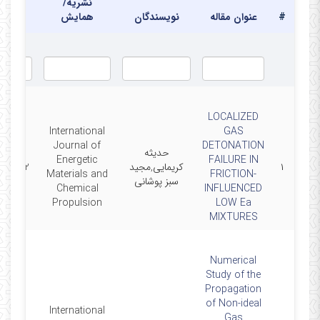
نشریه/
#
عنوان مقاله
نویسندگان
همایش
تاری
LOCALIZED
International
GAS
Journal of
DETONATION
حدیثه
Energetic
FAILURE IN
۱
کریمایی,مجید
5-10-22
Materials and
FRICTION-
سبز پوشانی
Chemical
INFLUENCED
Propulsion
LOW Ea
MIXTURES
Numerical
Study of the
Propagation
of Non-ideal
International
Gas