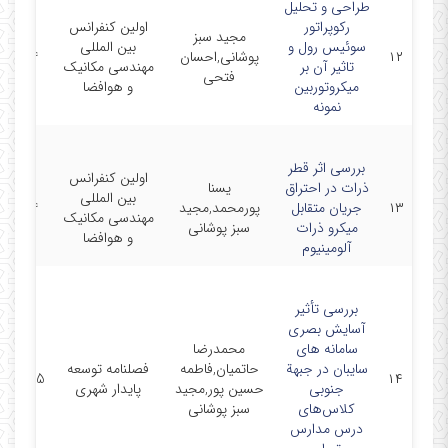
طراحی و تحلیل
رکوپراتور
اولین کنفرانس
مجید سبز
سوئیس رول و
بین المللی
۱۲
پوشانی,احسان
6-4-14
تاثیر آن بر
مهندسی مکانیک
فتحی
میکروتوربین
و هوافضا
نمونه
بررسی اثر قطر
اولین کنفرانس
ذرات در احتراق
یسنا
بین المللی
۱۳
جریان متقابل
پورمحمد,مجید
6-4-14
مهندسی مکانیک
میکرو ذرات
سبز پوشانی
و هوافضا
آلومینیوم
بررسی تأثیر
آسایش بصری
سامانه های
محمدرضا
سایبان در جبهة
حاتمیان,فاطمه
فصلنامه توسعه
/05/15
۱۴
جنوبی
حسین پور,مجید
پایدار شهری
کلاس‌های
سبز پوشانی
درس مدارس