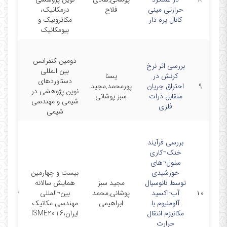
حرارتی مینی
فلاح
درمکانیک،
کانال پره دار
مکاترونیک و
بیومکانیک
دومین کنفرانس
بررسی اثر نرخ
بین المللی
کرنش در
یسنا
دستاوردهای
۹
احتراق جریان
پورمحمد,مجید
16-5-5
نوین پژوهشی در
متقابل ذرات
سبز پوشانی
شیمی و مهندسی
فلزی
شیمی
بررسی فرآیند
خنک¬کاری
سلول¬های
خورشیدی
بیست و چهارمین
توسط نانوسیال
مجید سبز
همایش سالانه
۱۰
آب-اکسید
پوشانی,محمد
بین¬المللی
6-4-26
آلومنیوم با
ابراهیمی
مهندسی مکانیک
مکانیزم انتقال
ایران،ISME2016
حرارت