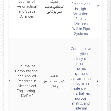
حدیثه
Journal of
Detonations
۲
کریمایی,مجید
Aeronautical
5-09-21
in High-
سبز پوشانی
and Space
Activation-
Sciences
Energy
Mixtures
Within Pipe
Systems
Comparative
analytical
study of
thermal and
Journal of
thermo-
Computational
hydraulic
فاطمه
and Applied
performance
۳
کرمی,مجید سبز
Research in
5-08-05
in solar air
پوشانی
Mechanical
heaters with
Engineering -
fins, baffles,
JCARME
porous
matrix, and
internal