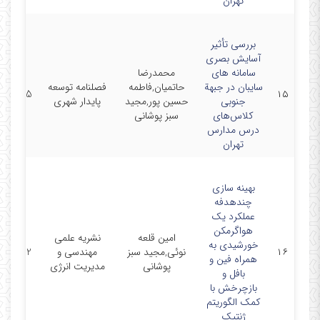
تهران
بررسی تأثیر
آسایش بصری
سامانه های
محمدرضا
سایبان در جبهة
حاتمیان,فاطمه
فصلنامه توسعه
/05/15
۱۵
جنوبی
حسین پور,مجید
پایدار شهری
کلاس‌های
سبز پوشانی
درس مدارس
تهران
بهینه سازی
چندهدفه
عملکرد یک
هواگرمکن
امین قلعه
نشریه علمی
خورشیدی به
۱۶
نوئی,مجید سبز
مهندسی و
/01/22
همراه فین و
پوشانی
مدیریت انرژی
بافل و
بازچرخش با
کمک الگوریتم
ژنتیک