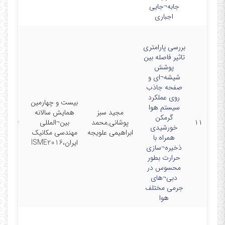
جابه¬جایی
اجباری
بررسی پارامتری
تاثیر فاصله بین
پوشش
شیشه¬ای و
صفحه جاذب
روی عملکرد
بیست و چهارمین
سیستم هوا
مجید سبز
همایش سالانه
گرمکن
۱۱
پوشانی,محمد
بین¬المللی
6-4-26
خورشیدی
ابراهیمی علویجه
مهندسی مکانیک
همراه با
ایران،ISME2016
ذخیره¬سازی
حرارت بطور
محسوس در
دبی¬های
جرمی مختلف
هوا