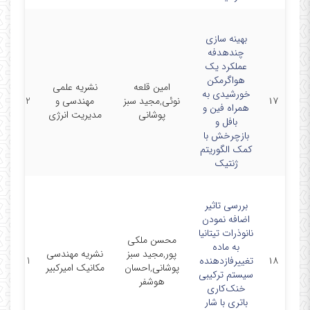
بهینه سازی
چندهدفه
عملکرد یک
هواگرمکن
امین قلعه
نشریه علمی
خورشیدی به
۱۷
نوئی,مجید سبز
مهندسی و
/01/22
همراه فین و
پوشانی
مدیریت انرژی
بافل و
بازچرخش با
کمک الگوریتم
ژنتیک
بررسی تاثیر
اضافه نمودن
نانوذرات تیتانیا
محسن ملکی
به ماده
پور,مجید سبز
نشریه مهندسی
۱۸
تغییرفازدهنده
/07/01
پوشانی,احسان
مکانیک امیرکبیر
سیستم ترکیبی
هوشفر
خنک‌کاری
باتری با شار