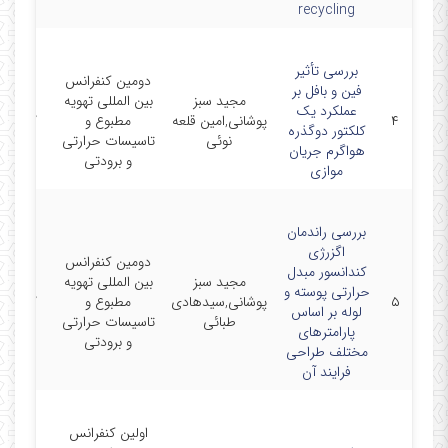
recycling
بررسی تأثیر
دومین کنفرانس
فین و بافل بر
مجید سبز
بین المللی تهویه
عملکرد یک
۴
پوشانی,امین قلعه
مطبوع و
6-9-27
کلکتور دوگذره
نوئی
تاسیسات حرارتی
هواگرم جریان
و برودتی
موازی
بررسی راندمان
اگزرژی
دومین کنفرانس
کندانسور مبدل
مجید سبز
بین المللی تهویه
حرارتی پوسته و
۵
پوشانی,سیدهادی
مطبوع و
6-9-27
لوله بر اساس
طبائی
تاسیسات حرارتی
پارامترهای
و برودتی
مختلف طراحی
فرایند آن
اولین کنفرانس