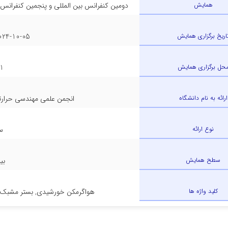
همایش
دومین کنفرانس بین المللی و پنجمین کنفرانس 
اریخ برگزاری همایش
4-10-05 - 2024-10-06
حل برگزاری همایش
1 - تهرا
ارائه به نام دانشگاه
انجمن علمی مهندسی حرارتی 
نوع ارائه
س
سطح همایش
بی
کلید واژه ها
هواگرمکن خورشیدی, بستر مشبک, 