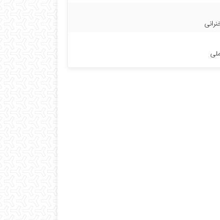
رانی
لی