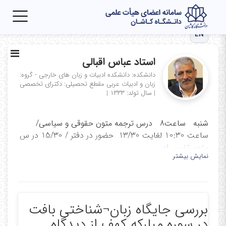
Toggle
igation
EN
استاد عباس اقبالی
دانشکده: دانشکده ادبیات و زبان های خارجی - گروه:
زبان و ادبیات عربی
مقطع تحصیلی: دکترای تخصصی
|
سال تولد: ۱۳۳۳
|
شنبه ساعت8 درس ترجمه متون حقوقی و سیاسی/
ساعت 10:30 لغایت 13/30 حضور در دفتر / 15/30 در س
متون تفسیر ادبی
نمایش بیشتر
یکشنبه ساعت 8 درس درس متون تفسیر ادبی قران از
ساعت 9/30 حضور در دفتر دانشکده
دوشنبه ساعت 8 درس قرائت متون عرفانی ساعت 9/30
بررسی جایگاه زبان¬شناختی بافت
حضور در دفتر / جلسات شورای گروه
در سوره مبارکه کهف از دیدگاه
سه شنبه ساعت 14:00 درس قرائت قرآن و ترجمه و حضور