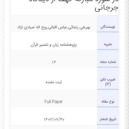
جرجانی
در دفتر
نویسندگان
بهرعلی رضائی,عباس اقبالی,روح اله صیادی نژاد
نشریه
پژوهشنامه زبان و تفسیر قرآن
شماره مجلد
۱۲
ضریب تاثیر
ثبت نشده
(IF)
نوع مقاله
Full Paper
تاریخ انتشار
1402/07/30