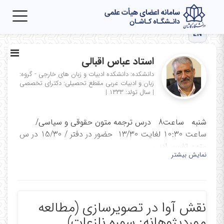
Toggle
igation
EN
استاد عباس اقبالی
دانشکده: دانشکده ادبیات و زبان های خارجی - گروه:
زبان و ادبیات عربی
مقطع تحصیلی: دکترای تخصصی
|
سال تولد: ۱۳۳۳
|
شنبه ساعت8 درس ترجمه متون حقوقی و سیاسی/
ساعت 10:30 لغایت 13/30 حضور در دفتر / 15/30 در س
متون تفسیر ادبی
نمایش بیشتر
یکشنبه ساعت 8 درس درس متون تفسیر ادبی قران از
ساعت 9/30 حضور در دفتر دانشکده
دوشنبه ساعت 8 درس قرائت متون عرفانی ساعت 9/30
نقش آوا در تصویرسازی (مطالعه
حضور در دفتر / جلسات شورای گروه
موردپژوهانه: سوره نازعات)
سه شنبه ساعت 14:00 درس قرائت قرآن و ترجمه و حضور