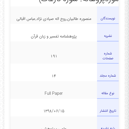
در دفتر
نویسندگان
منصوره طالبیان,روح اله صیادی نژاد,عباس اقبالی
نشریه
پژوهشنامه تفسیر و زبان قرآن
شماره
۱۹۱
صفحات
شماره مجلد
۱۴
نوع مقاله
Full Paper
تاریخ انتشار
1398/06/15
رتبه نشریه
علمی - پژوهشی