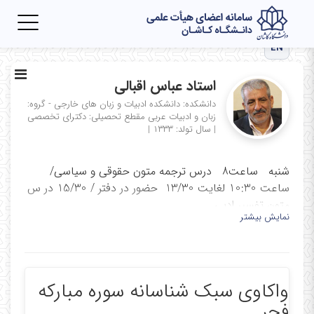
Toggle
igation
EN
استاد عباس اقبالی
دانشکده: دانشکده ادبیات و زبان های خارجی - گروه:
زبان و ادبیات عربی
مقطع تحصیلی: دکترای تخصصی
|
سال تولد: ۱۳۳۳
|
شنبه ساعت8 درس ترجمه متون حقوقی و سیاسی/
ساعت 10:30 لغایت 13/30 حضور در دفتر / 15/30 در س
متون تفسیر ادبی
نمایش بیشتر
یکشنبه ساعت 8 درس درس متون تفسیر ادبی قران از
ساعت 9/30 حضور در دفتر دانشکده
دوشنبه ساعت 8 درس قرائت متون عرفانی ساعت 9/30
واکاوی سبک شناسانه سوره مبارکه
حضور در دفتر / جلسات شورای گروه
فجر
سه شنبه ساعت 14:00 درس قرائت قرآن و ترجمه و حضور