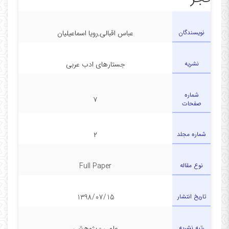
در دفتر
نویسندگان
عباس اقبالی,رویا اسماعیلیان
نشریه
جستارهای ادب عربی
شماره
۷
صفحات
شماره مجلد
۲
نوع مقاله
Full Paper
تاریخ انتشار
1398/07/15
رتبه نشریه
علمی - پژوهشی