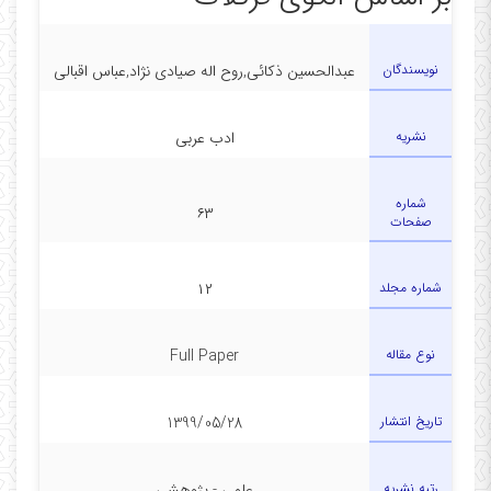
در دفتر
نویسندگان
عبدالحسین ذکائی,روح اله صیادی نژاد,عباس اقبالی
نشریه
ادب عربی
شماره
۶۳
صفحات
شماره مجلد
۱۲
نوع مقاله
Full Paper
تاریخ انتشار
1399/05/28
رتبه نشریه
علمی - پژوهشی