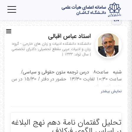
Toggle
igation
EN
استاد عباس اقبالی
دانشکده: دانشکده ادبیات و زبان های خارجی - گروه:
زبان و ادبیات عربی
مقطع تحصیلی: دکترای تخصصی
|
سال تولد: ۱۳۳۳
|
شنبه ساعت8 درس ترجمه متون حقوقی و سیاسی/
ساعت 10:30 لغایت 13/30 حضور در دفتر / 15/30 در س
متون تفسیر ادبی
نمایش بیشتر
یکشنبه ساعت 8 درس درس متون تفسیر ادبی قران از
ساعت 9/30 حضور در دفتر دانشکده
دوشنبه ساعت 8 درس قرائت متون عرفانی ساعت 9/30
تحلیل گفتمان نامة دهم نهج البلاغه
حضور در دفتر / جلسات شورای گروه
بر اساس الگوی فرکلاف
سه شنبه ساعت 14:00 درس قرائت قرآن و ترجمه و حضور