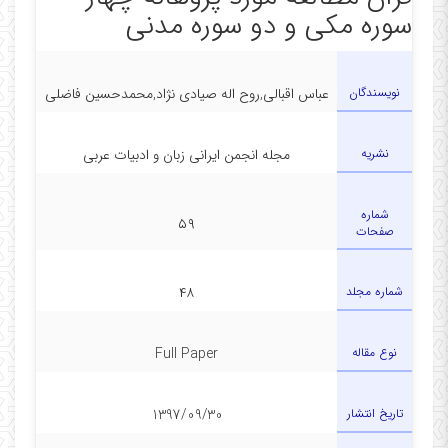
سوره مکی و دو سوره مدنی
در دفتر
نویسندگان
عباس اقبالی,روح اله صیادی نژاد,محمدحسین فاضلی
نشریه
مجله انجمن ایرانی زبان و ادبیات عربی
شماره
۵۹
صفحات
شماره مجلد
۴۸
نوع مقاله
Full Paper
تاریخ انتشار
1397/09/30