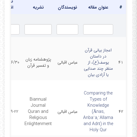
تاریخ
در دفتر
#
عنوان مقاله
نویسندگان
نشریه
انتشار
اعجاز بیانی قرآن
در داستان
پژوهشنامه زبان
۴۱
یوسف(ع)، از
عباس اقبالی
401/06/30
و تفسیر قرآن
منظر چند صدایی
یا آزادی بیان
Comparing the
Biannual
Types of
Journal
Knowledge
۴۲
(Ānas,
عباس اقبالی
Quran and
2022-09-22
Religious
Anbaʿa,ʿAllama
Enlightenment
and Adrī) in the
Holy Qur