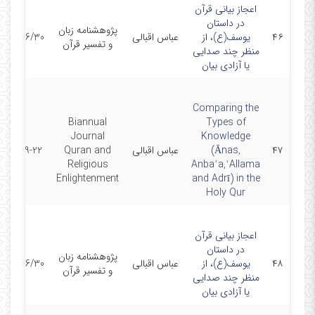
اعجاز بیانی قرآن
در داستان
پژوهشنامه زبان
۴۶
یوسف(ع)، از
عباس اقبالی
400/06/30
و تفسیر قرآن
منظر چند صدایی
یا آزادی بیان
Comparing the
Biannual
Types of
Journal
Knowledge
۴۷
(Ānas,
عباس اقبالی
Quran and
2022-09-22
Religious
Anbaʿa,ʿAllama
Enlightenment
and Adrī) in the
Holy Qur
اعجاز بیانی قرآن
در داستان
پژوهشنامه زبان
۴۸
یوسف(ع)، از
عباس اقبالی
400/06/30
و تفسیر قرآن
منظر چند صدایی
یا آزادی بیان