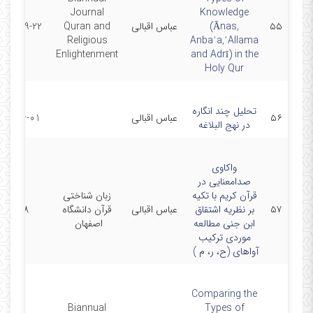
Journal
Knowledge
۵۵
(Ānas,
عباس اقبالی
Quran and
2022-09-22
Religious
Anbaʿa,ʿAllama
Enlightenment
and Adrī) in the
Holy Qur
تحلیل چند انگاره
۵۶
عباس اقبالی
2015-6-01
در نهج البلاغه
واکاوی
صدامعنایی در
قرآن کریم با تکیه
زبان شناختی
۵۷
بر نظریه اشتقاق
عباس اقبالی
قرآن دانشگاه
1398
ابن جنی مطالعه
اصفهان ‏
موردی ترکیب
آواهای (ح، ر، م ) ‏
Comparing the
Biannual
Types of