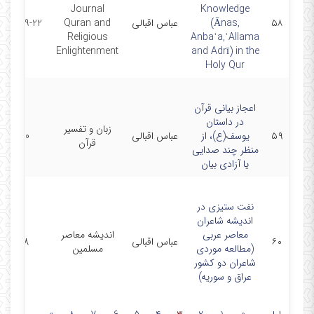
Journal
Knowledge
۵۸
(Ānas,
عباس اقبالی
Quran and
2022-09-22
Religious
Anbaʿa,ʿAllama
Enlightenment
and Adrī) in the
Holy Qur
اعجاز بیانی قرآن
در ‏داستان
زبان و ‏تفسیر
۵۹
یوسف(ع)، از
عباس اقبالی
1400
قرآن
منظر ‏چند صدایی
یا آزادی بیان
نفت ستیزی در
اندیشه شاعران
معاصر عربی
اندیشه معاصر
۶۰
عباس اقبالی
1398
‏(مطالعه موردی
مسلمین
شاعران دو کشور
عراق و سوریه)