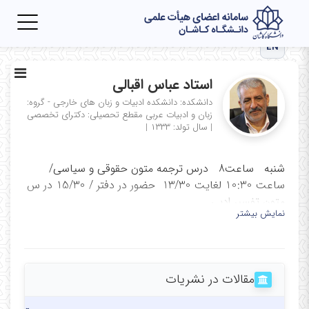
Toggle
igation
EN
استاد عباس اقبالی
دانشکده: دانشکده ادبیات و زبان های خارجی - گروه:
زبان و ادبیات عربی
مقطع تحصیلی: دکترای تخصصی
|
سال تولد: ۱۳۳۳
|
شنبه ساعت8 درس ترجمه متون حقوقی و سیاسی/
ساعت 10:30 لغایت 13/30 حضور در دفتر / 15/30 در س
متون تفسیر ادبی
نمایش بیشتر
یکشنبه ساعت 8 درس درس متون تفسیر ادبی قران از
ساعت 9/30 حضور در دفتر دانشکده
دوشنبه ساعت 8 درس قرائت متون عرفانی ساعت 9/30
مقالات در نشریات
حضور در دفتر / جلسات شورای گروه
سه شنبه ساعت 14:00 درس قرائت قرآن و ترجمه و حضور