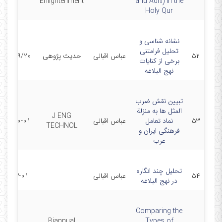
Enlightenment
and Adrī) in the
Holy Qur
نشانه شناسی و
تحلیل فرامتنی
۵۲
عباس اقبالی
حدیث پژوهی
396/09/20
برخی از کنایات
نهج البلاغه
تبیین نقش ضرب
المثل ها به منزلة
J ENG
۵۳
نماد تعامل
عباس اقبالی
016-10-01
TECHNOL
فرهنگی ایران و
عرب
تحلیل چند انگاره
۵۴
عباس اقبالی
2016-3-01
در نهج البلاغه
Comparing the
Biannual
Types of