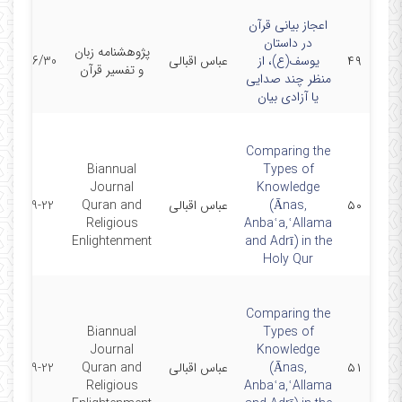
اعجاز بیانی قرآن
در داستان
پژوهشنامه زبان
۴۹
یوسف(ع)، از
عباس اقبالی
400/06/30
و تفسیر قرآن
منظر چند صدایی
یا آزادی بیان
Comparing the
Biannual
Types of
Journal
Knowledge
۵۰
(Ānas,
عباس اقبالی
Quran and
2022-09-22
Religious
Anbaʿa,ʿAllama
Enlightenment
and Adrī) in the
Holy Qur
Comparing the
Biannual
Types of
Journal
Knowledge
۵۱
(Ānas,
عباس اقبالی
Quran and
2022-09-22
Religious
Anbaʿa,ʿAllama