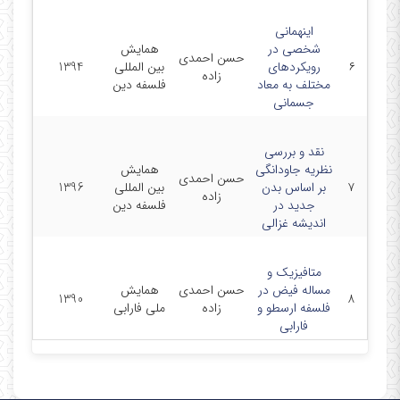
اینهمانی
شخصی در
همایش
حسن احمدی
۶
رویکردهای
بین المللی
1394
زاده
مختلف به معاد
فلسفه دین
جسمانی
نقد و بررسی
نظریه جاودانگی
همایش
حسن احمدی
۷
بر اساس بدن
بین المللی
1396
زاده
جدید در
فلسفه دین
اندیشه غزالی
متافیزیک و
مساله فیض در
حسن احمدی
همایش
1390
۸
فلسفه ارسطو و
زاده
ملی فارابی
فارابی