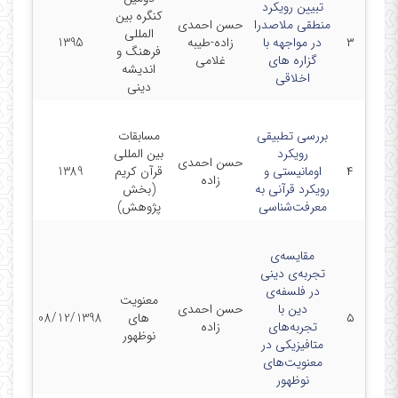
تبیین رویکرد
کنگره بین
منطقی ملاصدرا
حسن احمدی
المللی
۳
در مواجهه با
زاده-طیبه
1395
فرهنگ و
گزاره های
غلامی
اندیشه
اخلاقی
دینی
بررسی تطبیقی
مسابقات
رویکرد
بین المللی
حسن احمدی
۴
اومانیستی و
قرآن کریم
1389
زاده
رویکرد قرآنی به
(بخش
معرفت‌شناسی
پژوهش)
مقایسه‌ی
تجربه‌ی دینی
در فلسفه‌ی
معنویت
دین با
حسن احمدی
۵
های
08/12/1398
تجربه‌های
زاده
نوظهور
متافیزیکی در
معنویت‌های
نوظهور