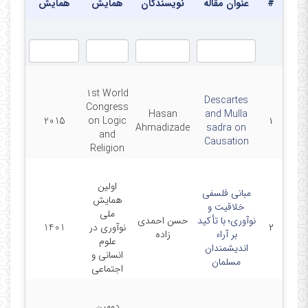
#
عنوان مقاله
نویسندگان
همایش
همایش
1st World
Descartes
Congress
Hasan
and Mulla
2015
on Logic
۱
Ahmadizade
sadra on
and
Causation
Religion
اولین
مبانی فلسفی
همایش
خلاقیت و
ملی
نوآوری؛ با تأکید
حسن احمدی
۲
نوآوری در
1401
بر آراء
زاده
علوم
اندیشمندان
انسانی و
مسلمان
اجتماعی
دومین