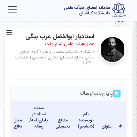
Toggle
igation
EN
استادیار ابوالفضل عرب بیگی
عضو هیئت علمی تمام وقت
دانشکده: دانشکده معماری و هنر - گروه: صنایع
دستی
مقطع تحصیلی: دکترای تخصصی
|
سال تولد:
|
۱۳۶۱
پایان‌نامه‌/رساله
سمت
نام
استاد در
نویسنده
مقطع
پایان‌نامه/
محل
تاری
#
عنوان
(دانشجو)
تحصیلی
رساله
دفاع
دفا