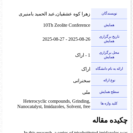
نویسندگان
زهرا کوه عشقیان,عبد الحمید بامنیری
10Th Zeolite Conference
همایش
تاریخ برگزاری
2025-08-26 - 2025-08-27
همایش
محل برگزاری
1 - اراک
همایش
ارائه به نام دانشگاه
اراک
نوع ارائه
سخنرانی
سطح همایش
ملی
Heterocyclic compounds, Grinding,
کلید واژه ها
Nanocatalyst, Imidazoles, Solvent, free
چکیده مقاله
In this research, a series of trisubstituted imidazoles was