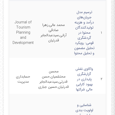
ترسیم مدل
جریان‌های
درآمد و هزینه
Journal of
محمد عالی,زهرا
تولیدکنندگان
Tourism
صادقی
۱
محتوا در
Planning
10/15
آرانی,سیدعبدالجابر
گردشگری
and
قدرتیان
قومی: رویکرد
Development
تحلیل مضمون
و تحلیل محتوا
واکاوی نقش
محسن
گزارشگری
محتشمیان,حسن
حسابداری
۲
پایداری در
04/17
قدرتی,سیدعبدالجابر
مدیریت
بهبود کارایی
قدرتیان,حسین جباری
مالی شرکتها
شناسایی و
اولویت بندی