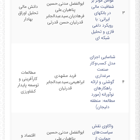
عوامل موثر بر
ابوالفضل مدنی,حسین
شفافیت مالی
دانش مالی
پناهیان,علی
۳
در بانکهای
تحلیل اوراق
12/28
فرهادیان,سیدعبدالجابر
ایرانی: با
بهادار
قدرتیان,حسن قدرتی
رویکرد دلفی
فازی و تحلیل
شبکه ای
شناسایی اجزای
مدل کسب‌وکار
صنعت
مطالعات
مرغداری
فربد مشهدی
کارآفرینی و
۴
گوشتی و ارائه
ابراهیمی,سیدعبدالجابر
06/15
توسعه پایدار
راهکارهای
قدرتیان
کشاورزی
نوآورانه (مورد
مطالعه: منطقه
دلیجان)
واکاوی نقش
سیاست‌های
ابوالفضل مدنی,حسین
اقتصاد و
حمایت از
پناهیان,علی