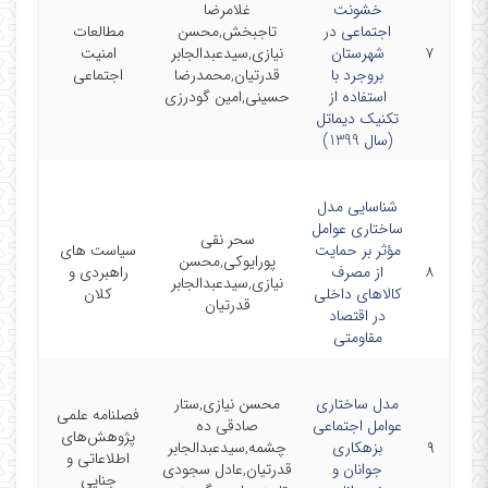
خشونت
غلامرضا
اجتماعی در
تاجبخش,محسن
مطالعات
۷
شهرستان
نیازی,سیدعبدالجابر
امنیت
02/01
بروجرد با
قدرتیان,محمدرضا
اجتماعی
استفاده از
حسینی,امین گودرزی
تکنیک دیماتل
(سال 1399)
شناسایی مدل
ساختاری عوامل
سحر نقی
مؤثر بر حمایت
سیاست های
پورایوکی,محسن
۸
از مصرف
راهبردی و
10/30
نیازی,سیدعبدالجابر
کالاهای داخلی
کلان
قدرتیان
در اقتصاد
مقاومتی
مدل ساختاری
محسن نیازی,ستار
فصلنامه علمی
عوامل اجتماعی
صادقی ده
پژوهش‌های
۹
بزهکاری
چشمه,سیدعبدالجابر
11/01
اطلاعاتی و
جوانان و
قدرتیان,عادل سجودی
جنایی