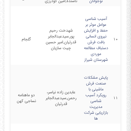
نوجوانان
تاسنده,امین گودرزی
آسیب شناسی
عوامل موثر بر
حفظ و افزایش
شهدخت رحیم
نیروی انسانی
پور,سیدعبدالجابر
۱۰
گلجام
08/01
بافت فرش
قدرتیان,امیر حسین
دستباف مطالعه
چیت سازیان
موردی
شهرستان شیراز
پایش مشکلات
صنعت فرش
ماشینی با
عابدین زاده نیاسر،
رویکرد آسیب
دو ماهنامه
۱۱
رحمن,سیدعبدالجابر
06/01
شناسی
نساجی کهن
قدرتیان
مدیریت
بازاریابی شرکت
ها