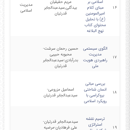
اسلامی بر
مریم حقیقیان
مدیریت
۱۶
مبنای کلام
بیدگلی,سیدعبدالجابر
01-21
اسلامی
امیرالمومنین
قدرتیان
(ع) با تحلیل
محتوای کتاب
نهج البلاغه
الگوی سیستمی
حسین رحمان سرشت-
مدیریت
محبوبه حبیبی
10-01
۱۷
راهبردی هویت
بدرآبادی-سیدعبدالجابر
ملی
قدرتیان
بررسی مبانی
انسان شناختی
اسماعیل مزروعی-
1-01
۱۸
بروکراسی با
سیدعبدالجابر قدرتیان
رویکرد اسلامی
ترسیم نقشه
سیدعبدالجابر قدرتیان-
استراتژی
۱۹
علی فرهادیان-مرضیه
-01