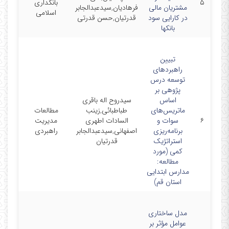
۵
بانکداری
06/10
مشتریان مالی
فرهادیان,سیدعبدالجابر
اسلامی
در کارایی سود
قدرتیان,حسن قدرتی
بانکها
تبیین
راهبردهای
توسعه درس
‌پژوهی بر
اساس
سیدروح اله باقری
ماتریس‌های
طباطبائی,زینب
مطالعات
۶
سوات و
السادات اطهری
مدیریت
07/18
برنامه‌ریزی
اصفهانی,سیدعبدالجابر
راهبردی
استراتژیک
قدرتیان
کمی (مورد
مطالعه:
مدارس ابتدایی
استان قم)
مدل ساختاری
عوامل مؤثر بر