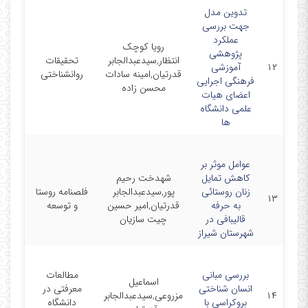
تدوین مدل
جهت بررسی
عملکرد
رویا کوچک
پژوهشی
انتظار,سیدعبدالجابر
تحقیقات
۱۲
آموزشی
06/01
قدرتیان,امینه سادات
روانشناختی
فرهنگی اجرایی
محسن زاده
اعضای هیات
علمی دانشگاه
ها
عوامل موثر بر
کاهش تمایل
شهدخت رحیم
زنان روستائی
پور,سیدعبدالجابر
فلصنامه روستا
03/21
۱۳
به حرفه
قدرتیان,امیر حسین
و توسعه
قالیبافی در
چیت سازیان
شهرستان شیراز
بررسی مبانی
مطالعات
اسماعیل
انسان شناختی
معرفتی در
۱۴
مزروعی,سیدعبدالجابر
10/22
بروکراسی با
دانشگاه