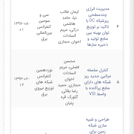
مدیریت انرژی
ایمان طالب
چندسطحی
سی و
نیا، حامد
ریزشبکه DC با
سومین
هاشمی
1397-08-
۴
تاکید بر توزیع
کنفرانس
دزکی، مریم
01
توان بهینه بین
بین‌المللی
السادات
منابع تولید و
برق
اخوان حجازی
ذخیره سازها
محسن
فضلی، مریم
کنترل سلسله
نوزدهمین
السادات
مراتبی جدید ریز
کنفرانس
اخوان
1393-02-
۵
شبکه های دارای
شبکه های
حجازی, حمید
16
منابع پراکنده با
توزیع نیروی
رضا بقائی,
واسط VSI
برق
گئورک قره
پتیان
طراحی و شبیه
سازی شبکه
زمین برای