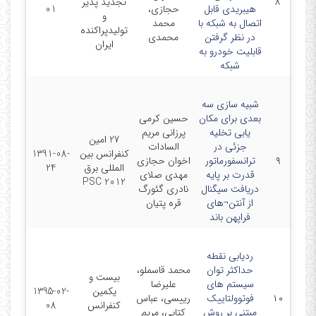
۸
تجدید پذیر
هیبریدی قابل
حجازی،
01
و
اتصال به شبکه با
محمد
تولیدپراکنده
در نظر گرفتن
محمدی
ایران
قابلیت خودرو به
شبکه
شبیه سازی سه
بعدی برای مکان
حسین کرمی
یابی تخلیه
پرزانی مریم
27 امین
جزئی در
السادات
کنفرانس بین
1391-08-
۹
ترانسفورماتور
اخوان حجازی
المللی برق
24
قدرت بر پایه
مهدی صلای
PSC 2012
دریافت سیگنال
نادری گئورگ
از آنتن¬های
قره پتیان
فراپهن باند
ردیابی نقطه
حداکثر توان
محمد قاسملو،
بیست و
سیستم های
علیرضا
یکمین
1395-02-
۱۰
فوتوولتاییک
رییسی، عباس
کنفرانس
08
مبتنی بر روش
کتابی، مریم