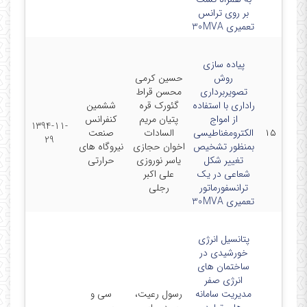
بر روی ترانس
تعمیری 30MVA
پیاده سازی
روش
حسین کرمی
تصویربرداری
محسن قراط
راداری با استفاده
گئورک قره
ششمین
از امواج
پتیان مریم
کنفرانس
1394-11-
۱۵
الکترومغناطیسی
السادات
صنعت
29
بمنظور تشخیص
اخوان حجازی
نیروگاه های
تغییر شکل
یاسر نوروزی
حرارتی
شعاعی در یک
علی اکبر
ترانسفورماتور
رجلی
تعمیری 30MVA
پتانسیل انرژی
خورشیدی در
ساختمان های
انرژی صفر
مدیریت سامانه
رسول رعیت،
سی و