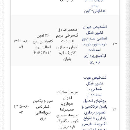
روش
هذلولی¬گون
تشخیص میزان
محمد صادق
تغییر شکل
گلسرخی مریم
26 امین
شعاعی سیم پیچ
السادات
کنفرانس بین
1390-08-
۱۳
ترانسفورماتور با
اخوان حجازی
المللی برق
09
استفاده
گئورک قره
PSC 2011
ازتصویربرداری
پتیان
راداری
تشخیص عیب
تغییر شکل
شعاعی با
مریم السادات
استفاده از
اخوان
روشهای تحلیل
سی و یکمین
حجازی،
پاسخ فرکانسی و
کنفرانس
1395-08-
۱۴
حمیدرضا
تصویر برداری
بین‌المللی
03
طبرسا، حسین
راداری با امواج
برق
کرمی، گئورک
الکترومغناطیسی
قره¬پتیان
به همراه تست