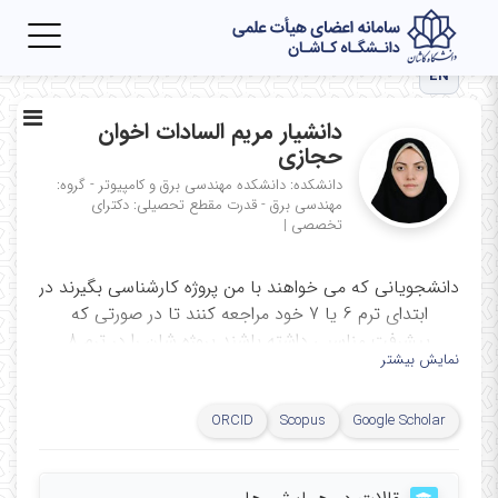
Toggle
igation
EN
دانشیار مریم السادات اخوان
حجازی
دانشکده: دانشکده مهندسی برق و کامپیوتر - گروه:
مهندسی برق - قدرت
مقطع تحصیلی: دکترای
تخصصی
|
دانشجویانی که می خواهند با من پروژه کارشناسی بگیرند در
ابتدای ترم 6 یا 7 خود مراجعه کنند تا در صورتی که
پیشرفت مناسبی داشته باشند پروژه شان را در ترم 8
نمایش بیشتر
برایشان ثبت نمایم.
اکانت
ORCID
Scopus
Google Scholar
dr.m.a.hejazi@
اینستاگرام
---------------------------------------------------------------------------