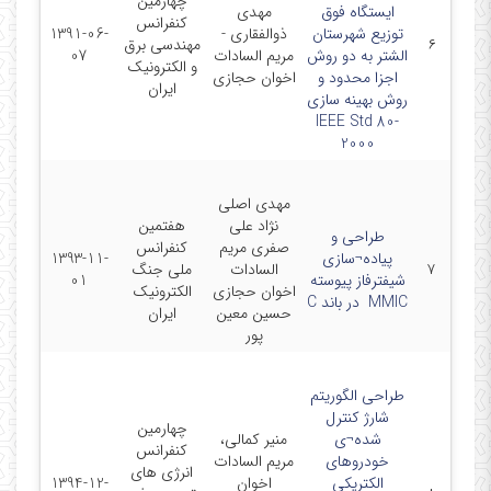
چهارمین
ایستگاه فوق
مهدی
کنفرانس
توزیع شهرستان
ذوالفقاری -
1391-06-
۶
مهندسی برق
الشتر به دو روش
مریم السادات
07
و الکترونیک
اجزا محدود و
اخوان حجازی
ایران
روش بهینه سازی
IEEE Std 80-
2000
مهدی اصلی
نژاد علی
هفتمین
طراحی و
صفری مریم
کنفرانس
پیاده¬سازی
1393-11-
۷
السادات
ملی جنگ
شیفترفاز پیوسته
01
اخوان حجازی
الکترونیک
MMIC ‌ در باند C
حسین معین
ایران
پور
طراحی الگوریتم
شارژ کنترل
چهارمین
شده¬ی
منیر کمالی،
کنفرانس
خودروهای
مریم السادات
انرژی های
الکتریکی
اخوان
1394-12-