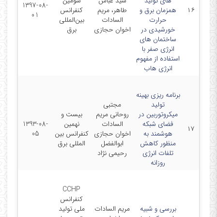
های تولید
سید عباس
سومین
1397-08-
۱۶
همزمان برق و
طاهر، مریم
کنفرانس
01
حرارت
السادات
بین‌المللی
خورشیدی در
اخوان حجازی
برق
ساختمان های
انرژی صفر با
استفاده از مفهوم
انرژی هاب
برنامه ریزی بهینه
تولید
مجتبی
میکروتوربین در
روحانی مریم
بیست و
فضای شبکه
السادات
نهمین
1393-08-
۱۷
هوشمند به
اخوان حجازی
کنفرانس بین
05
منظور کاهش
ابوالفضل
المللی برق
تلفات انرژی
رحیمی نژاد
روزانه
CCHP
کنفرانس
بررسی و شبیه
مریم السادات
ملی تولید