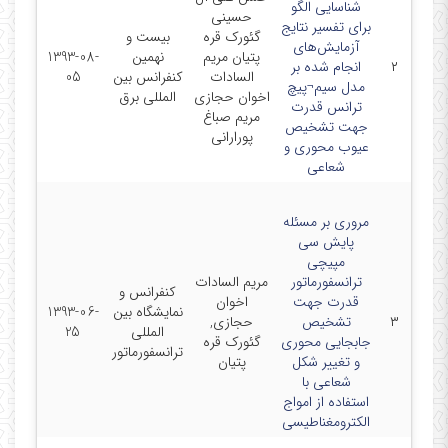
شناسایی الگو
حسینی
برای تفسیر نتایج
گئورک قره
بیست و
آزمایش‌های
پتیان مریم
نهمین
1393-08-
۲
انجام شده بر
السادات
کنفرانس بین
05
مدل سیم¬پیچ
اخوان حجازی
المللی برق
ترانس قدرت
مریم صباغ
جهت تشخیص
پورارانی
عیوب محوری و
شعاعی
مروری بر مسئله
پایش سی
مپیچی
ترانسفورماتور
مریم السادات
کنفرانس و
قدرت جهت
اخوان
نمایشگاه بین
1393-06-
۳
تشخیص
حجازی,
المللی
25
جابجایی محوری
گئورک قره
ترانسفورماتور
و تغییر شکل
پتیان
شعاعی با
استفاده از امواج
الکترومغناطیسی