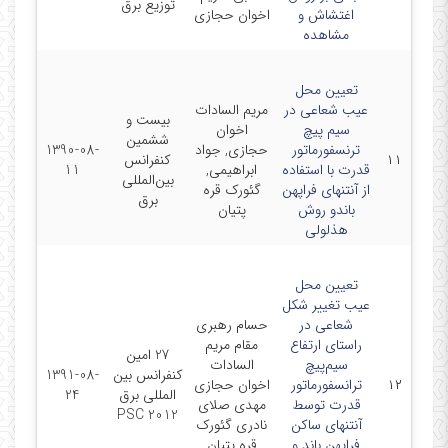
توزیع برق
اغتشاش و
اخوان حجازی
مشاهده
تعیین محل
عیب شعاعی در
مریم السادات
بیست و
سیم پیچ
اخوان
ششمین
ترنسفورماتور
حجازی, جواد
1390-08-
۱۱
کنفرانس
قدرت با استفاده
ابراهیمی,
11
بین‌المللی
از آنتنهای فراپهن
گئورک قره
برق
باندو روش
پتیان
هذلولی
تعیین محل
عیب تغییر شکل
شعاعی در
حسام رهبری
راستای ارتفاع
مقام مریم
27 امین
سیم‌پیچ
السادات
کنفرانس بین
1391-08-
۱۲
ترانسفورماتور
اخوان حجازی
المللی برق
24
قدرت توسط
مهدی صلای
PSC 2012
آنتنهای ساکن
نادری گئورک
فراپهن باند و
قره پتیان