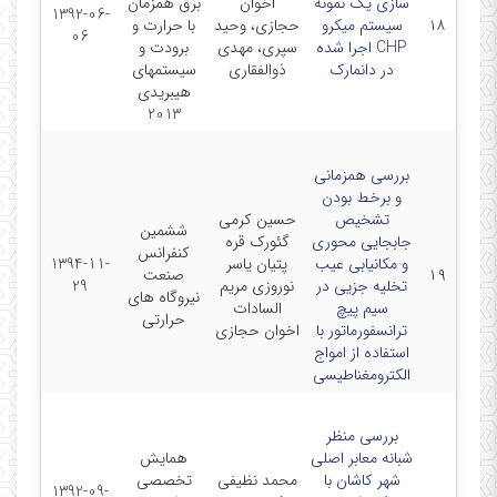
سازی یک نمونه
اخوان
برق همزمان
1392-06-
۱۸
سیستم میکرو
حجازی، وحید
با حرارت و
06
CHP اجرا شده
سپری، مهدی
برودت و
در دانمارک
ذوالفقاری
سیستمهای
هیبریدی
2013
بررسی همزمانی
و برخط بودن
تشخیص
حسین کرمی
ششمین
جابجایی محوری
گئورک قره
کنفرانس
و مکانیابی عیب
پتیان یاسر
1394-11-
۱۹
صنعت
تخلیه جزیی در
نوروزی مریم
29
نیروگاه های
سیم پیچ
السادات
حرارتی
ترانسفورماتور با
اخوان حجازی
استفاده از امواج
الکترومغناطیسی
بررسی منظر
شبانه معابر اصلی
همایش
شهر کاشان با
محمد نظیفی
تخصصی
1392-09-