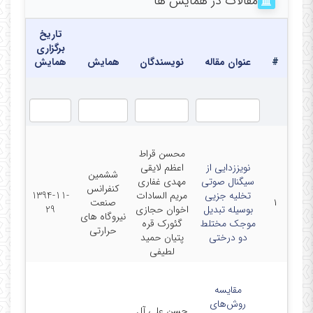
مقالات در همایش ها
---------------------------------------------------------------------------
تاریخ
برگزاری
#
عنوان مقاله
نویسندگان
همایش
همایش
محسن قراط
نویززدایی از
اعظم لایقی
ششمین
سیگنال صوتی
مهدی غفاری
کنفرانس
تخلیه جزیی
مریم السادات
1394-11-
۱
صنعت
بوسیله تبدیل
اخوان حجازی
29
نیروگاه های
موجک مختلط
گئورک قره
حرارتی
دو درختی
پتیان حمید
لطیفی
مقایسه
روش‌های
حسن علی آل