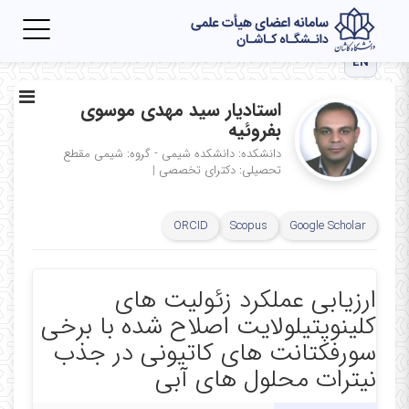
Toggle
igation
EN
استادیار سید مهدی موسوی
بفروئیه
دانشکده: دانشکده شیمی - گروه: شیمی
مقطع
تحصیلی: دکترای تخصصی
|
ORCID
Scopus
Google Scholar
ارزیابی عملکرد زئولیت های
کلینوپتیلولایت اصلاح شده با برخی
سورفکتانت های کاتیونی در جذب
نیترات محلول های آبی