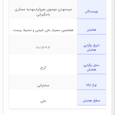
سیدمهدی موسوی بفروئیه,مهدیه عسکری
نویسندگان
باجگیرانی
همایش
هشتمین سمینار ملی شیمی و محیط زیست
تاریخ برگزاری
2017-9-6
همایش
محل برگزاری
کرج
همایش
نوع ارائه
سخنرانی
سطح همایش
ملی