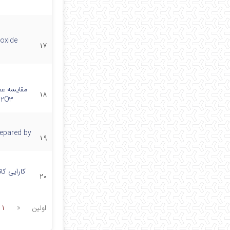
oxide
۱۷
۱۸
Al2O3 در فرآیند کاهش کاتالیزوری آلاین
repared by
۱۹
۲۰
اولین
«
1