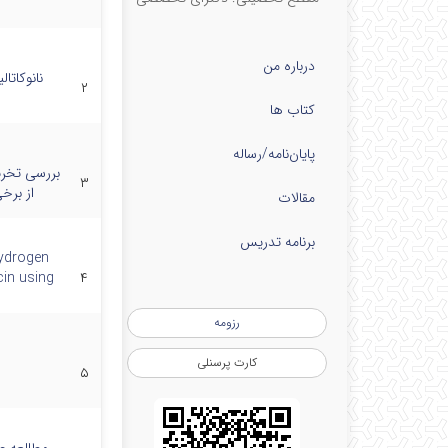
درباره من
۲
کتاب ها
پایان‌نامه‌/رساله
بررسی تخری
۳
از برخ
مقالات
برنامه تدریس
hydrogen
cin using
۴
رزومه
کارت پرسنلی
۵