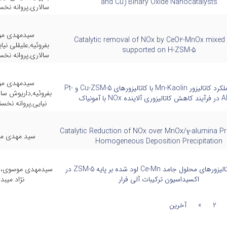
and Cu) Binary Oxide Nanocatalysts
سالاری,پروانه نخس
سیدمهدی م
Catalytic removal of NOx by CeO2-MnOx mixed 
بفروئیه,علیقلی نی
supported on H-ZSM-5
سالاری,پروانه نخس
سیدمهدی م
مقایسه عملکرد کاتالیزور Mn-Kaolin با کاتالیزورهای Cu-ZSM-5 و Pt-
بفروئیه,داریوش سال
ده NOx با آمونیاک
نیایی,پروانه نخس
Catalytic Reduction of NOx over MnOx/γ-alumina P
سید مهدی م
Homogeneous Deposition Precipitation
کارایی کاتالیزورهای محلول جامد Ce-Mn لود شده بر پایه ZSM-5 در
سیدمهدی موسوی، ع
اکسیداسیون ترکیبات آلی فرار
نژاد میبد
2
»
آخرین