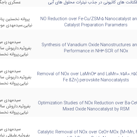
کتانت های کاتیونی در جذب نیترات محلول های آبی
عسکری باجگی
NO Reduction over Fe-Cu/ZSM-5 Nanocatalyst an
پروانه نخستین پنا
Catalyst Preparation Parameters
نیایی,سیدمهدی موس
سیدمهدی م
Synthesis of Vanadium Oxide Nanostructures an
بفروئیه,داریوش سال
Performance in NH3-SCR of NOx
نیایی,پروانه نخس
سیدمهدی م
Removal of NOx over LaMnO3 and LaMn0.75A0.25O
بفروئیه,داریوش سال
Fe &Zn) perovskite Nanocatalysts
نیایی,پروانه نخس
سیدمهدی م
Optimization Studies of NOx Reduction over Ba-C
بفروئیه,داروش سال
Mixed Oxide Nanocatalyst by RSM
نیایی,پروانه نخس
سیدمهدی م
Catalytic Removal of NOx over CeO2-MOx (M=Mn, F
بفروئیه,علیقلی نی