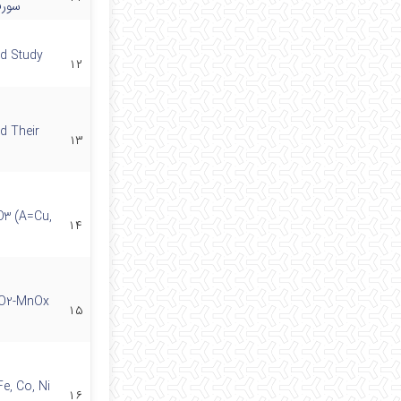
سورف
d Study
۱۲
d Their
۱۳
3 (A=Cu,
۱۴
eO2-MnOx
۱۵
e, Co, Ni
۱۶