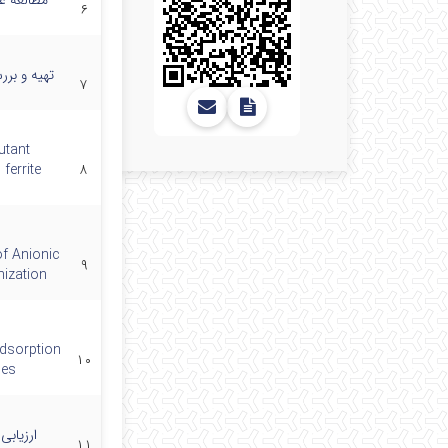
۶
۷
utant
ferrite
۸
f Anionic
۹
ization
adsorption
۱۰
les
ارزیابی
۱۱