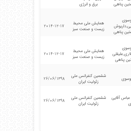
تین پناهی
برق و انرژی
وسوی
همایش ملی محیط
ایی,داریوش
2014-12-17
زیست و صنعت سبز
تین پناهی
وسوی
همایش ملی محیط
اری,علیقلی
2014-12-17
زیست و صنعت سبز
تین پناهی
ششمین کنفرانس ملی
وسوی
26/06/1398
زئولیت ایران
باس آقایی
ششمین کنفرانس ملی
26/06/1398
ی
زئولیت ایران