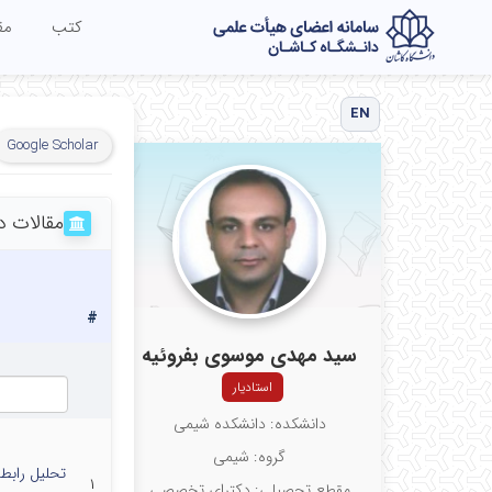
کتب
مق
EN
Google Scholar
مقالات د
#
سید مهدی موسوی بفروئیه
استادیار
دانشکده: دانشکده شیمی
گروه: شیمی
۱
مقطع تحصیلی: دکترای تخصصی