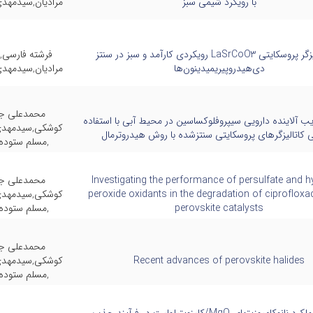
با رویکرد شیمی سبز
مرادیان,سیدمهد
نانوکاتالیزگر پروسکایتی LaSrCoO3 رویکردی کارآمد و سبز در سنتز
فرشته فارسی
دی‌هیدروپیریمیدینون‌ها
مرادیان,سیدمهد
محمدعلی جل
ب آلاینده دارویی سیپروفلوکساسین در محیط آبی با استفاده
کوشکی,سیدمهد
ی کاتالیزگرهای پروسکایتی سنتزشده با روش هیدروترمال
,مسلم ستوده
Investigating the performance of persulfate and 
محمدعلی جل
peroxide oxidants in the degradation of ciprofloxa
کوشکی,سیدمهد
perovskite catalysts
,مسلم ستوده
محمدعلی جل
Recent advances of perovskite halides
کوشکی,سیدمهد
,مسلم ستوده