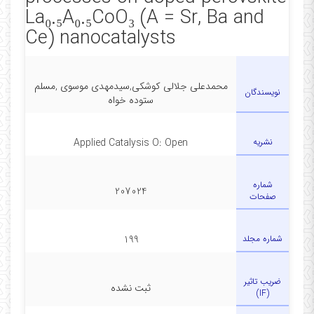
La₀.₅A₀.₅CoO₃ (A = Sr, Ba and
Ce) nanocatalysts
محمدعلی جلالی کوشکی,سیدمهدی موسوی ,مسلم
نویسندگان
ستوده خواه
نشریه
Applied Catalysis O: Open
شماره
207024
صفحات
شماره مجلد
199
ضریب تاثیر
ثبت نشده
(IF)