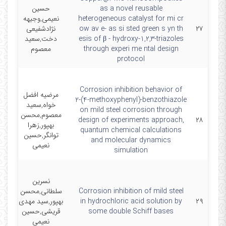
as a novel reusable
حسین
heterogeneous catalyst for mi cr
نعیمی,وجیهه
۲۷
ow av e- as si sted green s yn th
نژادشفیعی
T
esis of β - hydroxy-1,2,3-triazoles
دخت,سعید
through experi me ntal design
معصوم
protocol
Corrosion inhibition behavior of
مرضیه افضل
2‑(4‑methoxyphenyl)‑benzothiazole
خواه,سعید
he
on mild steel corrosion through
معصوم,محسن
design of experiments approach,
۲۸
بهپور,زهرا
quantum chemical calculations
توانگر,حسین
and molecular dynamics
نعیمی
simulation
نسرین
Corrosion inhibition of mild steel
سلطانی,محسن
۲۹
in hydrochloric acid solution by
بهپور,سید مهدی
some double Schiff bases
قریشی,حسین
نعیمی