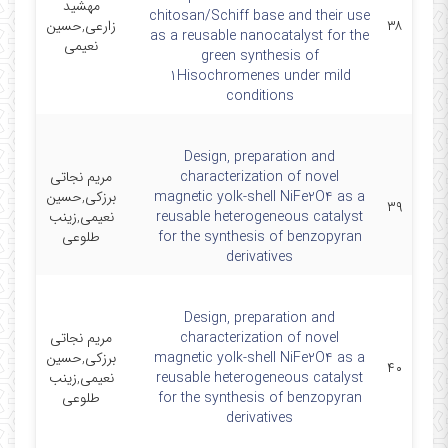
مهشید
chitosan/Schiff base and their use
۳۸
زارعی,حسین
es
as a reusable nanocatalyst for the
نعیمی
green synthesis of
1Hisochromenes under mild
conditions
Design, preparation and
characterization of novel
مریم نجاتی
magnetic yolk-shell NiFe2O4 as a
برزکی,حسین
۳۹
reusable heterogeneous catalyst
نعیمی,زینب
s
for the synthesis of benzopyran
طلوعی
derivatives
Design, preparation and
characterization of novel
مریم نجاتی
magnetic yolk-shell NiFe2O4 as a
برزکی,حسین
۴۰
reusable heterogeneous catalyst
نعیمی,زینب
s
for the synthesis of benzopyran
طلوعی
derivatives