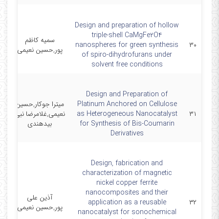
Design and preparation of hollow
triple-shell CaMgFe2O4
سمیه کاظم
m
nanospheres for green synthesis
۳۰
پور,حسین نعیمی
of spiro-dihydrofurans under
solvent free conditions
Design and Preparation of
Platinum Anchored on Cellulose
میترا جوکار,حسین
C
۳۱
as Heterogeneous Nanocatalyst
نعیمی,غلامرضا نبی
for Synthesis of Bis-Coumarin
بیدهندی
S
Derivatives
Design, fabrication and
characterization of magnetic
nickel copper ferrite
n
nanocomposites and their
آذین علی
application as a reusable
۳۲
پور,حسین نعیمی
es
nanocatalyst for sonochemical