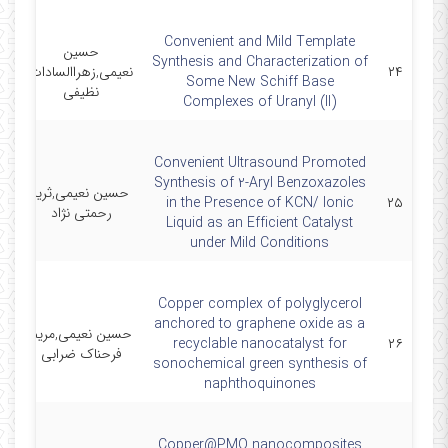
Convenient and Mild Template
حسین
D
Synthesis and Characterization of
۲۴
نعیمی,زهراالسادات
Some New Schiff Base
نظیفی
Complexes of Uranyl (II)
Convenient Ultrasound Promoted
Synthesis of 2-Aryl Benzoxazoles
حسین نعیمی,ثریا
in the Presence of KCN/ Ionic
۲۵
رحمتی نژاد
Liquid as an Efficient Catalyst
under Mild Conditions
Copper complex of polyglycerol
anchored to graphene oxide as a
حسین نعیمی,مریم
M
recyclable nanocatalyst for
۲۶
فرحناک ضرابی
sonochemical green synthesis of
naphthoquinones
Copper@PMO nanocomposites