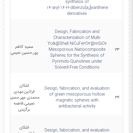
synthesis of
14‑aryl‑14‑H‑dibenzo[a,j]xanthene
derivatives
Design, Fabrication and
Characterization of Multi-
Yolk@Shell NiCuFe2O4@mSiO2
سمیه کاظم
en
Mesoporous Nanocomposite
۳۳
پور,حسین نعیمی
Spheres for the Synthesis of
Pyrimido-Quinolines under
Solvent-Free Conditions
اشکان
Design, fabrication, and evaluation
فراذین,مهدی
of green mesoporous hollow
۳۴
محمدی مهر,حسین
d
magnetic spheres with
نعیمی,فاطمه
 B
antibacterial activity
برگزینی
اشکان
Design, fabrication, and evaluation