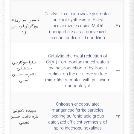
Catalyst-free microwave-promoted
one pot synthesis of 2-aryl
حسین نعیمی,زهرا
۲۱
benzoxazoles using MnO2
روزگار,ثریا رحمتی
AT
nanoparticles as a convenient
نژاد
oxidant under mild condition
Catalytic chemical reduction of
Cr(VI) from contaminated waters
میترا جوکار,نبی
by the production of hydrogen
بیدهندی
۲۲
radical on the cellulose sulfate
غلامرضا,حسین
AT
microfibers coated with palladium
نعیمی
nanocatalyst
Chitosan-encapsulated
manganese ferrite particles
سپیده لاهوتی
۲۳
bearing sulfonic acid group
هره دشت,حسین
catalyzed efficient synthesis of
نعیمی
spiro indenoquinoxalines