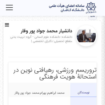
Toggle
igation
EN
دانشیار محمد جواد پور وقار
دانشکده: دانشکده علوم انسانی - گروه: تربیت بدنی
مقطع تحصیلی: دکترای تخصصی
|
تروریسم ورزشی، رهیافتی نوین در
استحالۀ هویت فرهنگی
نویسندگان
محمد ابراهیم بهرام,محمد جواد پور وقار