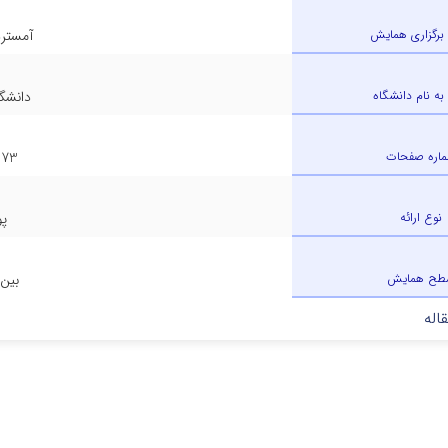
برگزاری همایش
آمسترد
 به نام دانشگاه
دانشگا
اره صفحات
173
نوع ارائه
پو
طح همایش
بین 
اله