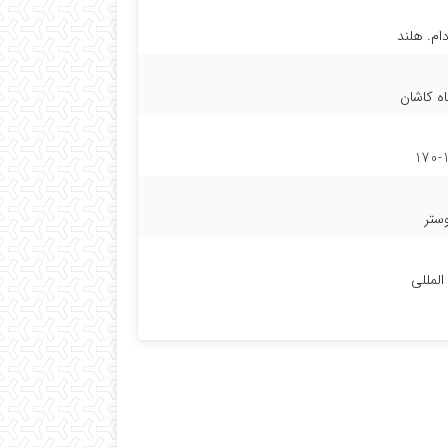
ام. هلند
ه کاشان
170-
ستر
المللی