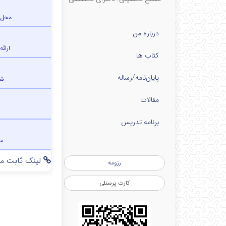
محل 
درباره من
ارائه
کتاب ها
پایان‌نامه‌/رساله
شم
مقالات
برنامه تدریس
س
لینک ثابت مق
رزومه
کارت پرسنلی