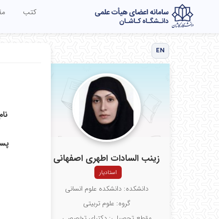
کتب
مق
EN
نام
پست
زینب السادات اطهری اصفهانی
استادیار
دانشکده: دانشکده علوم انسانی
گروه: علوم تربیتی
مقطع تحصیلی: دکترای تخصصی