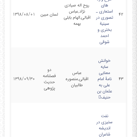
های
روح اله صیادی
استعاری ـ
نژاد,عباس
۴۲
لسان مبین
1398/08/01
تصوری در
اقبالی,الهام بابلی
سینیة
بهمه
بختری و
احمد
شوقی
ﺧﻮاﻧﺶ
ﺳﺎﯾﻪ
دو
ﻣﻌﻨﺎﯾﯽ
عباس
فصلنامه
۴۳
ﻧﺎﻣﮥ اﻣﺎم
اقبالی,منصوره
1398/09/30
حدیث
ﻋﻠﯽ ﺑﻪ
طالبیان
پژوهی
ﻋﺜﻤﺎن ﺑﻦ
ﺣﻨﯿﻒ
نفت
ستیزی در
اندیشه
شاعران