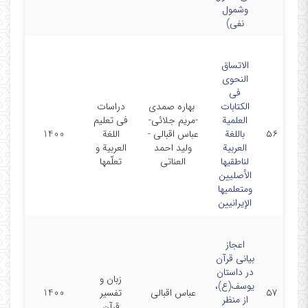
وشمول
‏نفی)‏
الاتساق
النحوی
فی
‏الکتابات
‏ بهاره صمدی
دراسات
العلمیة
-مریم جلائی-
‏فی تعلیم
۵۶
باللغة
عباس اقبالی ‏-
اللغة
1400
العربیة
ولید احمد
‏العربیة و
‏لناطقیها
العناتی
تعلّمها
الأصلیین
ومتعلمیها
‏الإیرانیین
اعجاز
بیانی قرآن
در ‏داستان
زبان و
یوسف(ع)،
۵۷
عباس اقبالی
‏تفسیر
1400
از منظر
قرآن