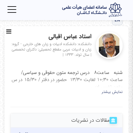
Toggle
igation
EN
استاد عباس اقبالی
دانشکده: دانشکده ادبیات و زبان های خارجی - گروه:
زبان و ادبیات عربی
مقطع تحصیلی: دکترای تخصصی
|
سال تولد: ۱۳۳۳
|
شنبه ساعت8 درس ترجمه متون حقوقی و سیاسی/
ساعت 10:30 لغایت 13/30 حضور در دفتر / 15/30 در س
متون تفسیر ادبی
نمایش بیشتر
یکشنبه ساعت 8 درس درس متون تفسیر ادبی قران از
ساعت 9/30 حضور در دفتر دانشکده
دوشنبه ساعت 8 درس قرائت متون عرفانی ساعت 9/30
مقالات در نشریات
حضور در دفتر / جلسات شورای گروه
سه شنبه ساعت 14:00 درس قرائت قرآن و ترجمه و حضور