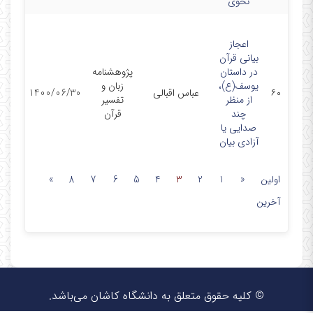
نحوی
اعجاز
بیانی قرآن
در داستان
پژوهشنامه
یوسف(ع)،
زبان و
۶۰
عباس اقبالی
1400/06/30
از منظر
تفسیر
چند
قرآن
صدایی یا
آزادی بیان
اولین
«
1
2
3
4
5
6
7
8
»
آخرین
© کلیه حقوق متعلق به دانشگاه کاشان می‌باشد.