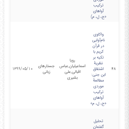
ترکیب
‏آواهای
«ح، ل، م)
واکاوی
نام‌آوایی
در قرآن
کریم با
تکیه بر
رویا
نظریۀ
اسماعیلیان,عباس
جستارهای
۴۸
اشتقاق
1399/05/10
اقبالی,علی
زبانی
ابن جنی:
بشیری
مطالعۀ
موردی
ترکیب
آواهای
«ح، ل، م»
تحلیل
گفتمان