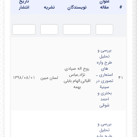
عنوان
تاریخ
در دفتر
#
مقاله
نویسندگان
نشریه
انتشار
بررسی و
تحلیل
طرح واره
های
روح اله صیادی
استعاری ـ
نژاد,عباس
۴۱
لسان مبین
1398/08/01
تصوری در
اقبالی,الهام بابلی
سینیة
بهمه
بختری و
احمد
شوقی
بررسی و
تحلیل
طرح واره