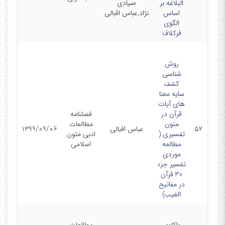
البلاغه بر
صیادی
اساس
نژاد,عباس اقبالی
الگوی
فرکلاف
روش
شناسی
کشف
سایه معنا
های آیات
قرآن در
فصلنامه
متون
مطالعات
۵۲
عباس اقبالی
1399/09/06
تفسیری (
ادبی متون
مطالعه
اسلامی
موردی
تفسیر جزء
30 قرآن
در مفاتیح
الغیب)