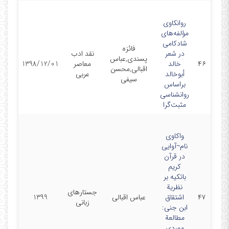
روانکاوی
مؤلفه‌های
شادکامی
فائزه
در شعر
نقد ادب
پسندی,عباس
۴۶
خالد
معاصر
1398/12/01
اقبالی,محسن
أبوخالد
عربی
سیفی
براساس
روانشناسی
مثبت‌گرا
واکاوی
نام¬آوایی
در قرآن
کریم
باتکیه بر
نظریة
جستارهای
۴۷
اشتقاق
عباس اقبالی
1399
زبانی
ابن جنی:
مطالعة
موردی