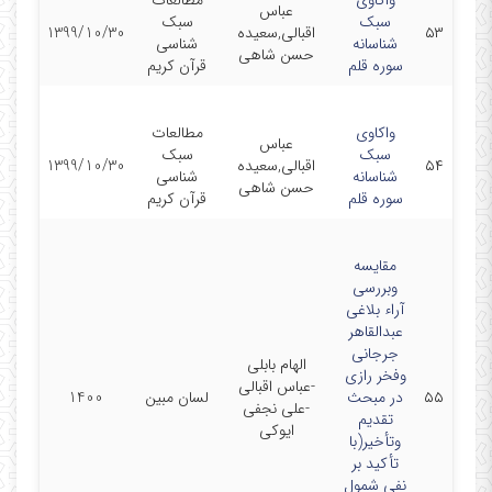
واکاوی
مطالعات
عباس
سبک
سبک
۵۳
اقبالی,سعیده
1399/10/30
شناسانه
شناسی
حسن شاهی
سوره قلم
قرآن کریم
واکاوی
مطالعات
عباس
سبک
سبک
۵۴
اقبالی,سعیده
1399/10/30
شناسانه
شناسی
حسن شاهی
سوره قلم
قرآن کریم
مقایسه
وبررسی
آراء ‏بلاغی
عبدالقاهر
جرجانی
الهام بابلی
وفخر ‏رازی
-عباس اقبالی
۵۵
در مبحث
لسان مبین
1400
-علی نجفی
تقدیم
ایوکی
وتأخیر(با
‏تأکید بر
نفی شمول