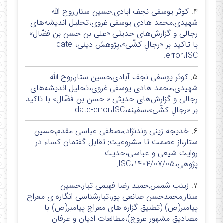
۴.
کوثر یوسفی نجف ابادی,حسین ستار,روح الله
شهیدی,محمد هادی یوسفی غروی،تحلیل اندیشه‌های
رجالی و گزارش‌های حدیثی «علی بن حسن بن فضّال»
با تاکید بر «رجالِ کشّی»،پژوهش دینی،date-
error،ISC.
۵.
کوثر یوسفی نجف آبادی,حسین ستار,روح الله
شهیدی,محمد هادی یوسفی غروی،تحلیل اندیشه‌های
رجالی و گزارش‌های حدیثی « حسن بن فضّال» با تاکید
بر «رجالِ کشّی»،سفینه،date-error،ISC.
۶.
خدیجه زینی وندنژاد,مصطفی عباسی مقدم,حسین
ستار،از عصمت تا مشروعیت: تقابل گفتمان کساء در
روایت شیعی و عباسی،حدیث
پژوهی،1404/07/05،ISC.
۷.
زینب شمس,حمید رضا فهیمی تبار,حسین
ستار,محمدحسن صانعی پور،تبارشناسی انگاره ی معراج
پیامبر(ص) (تطبیق گزاره های معراج پیامبر(ص) با
مصادیق مشهور عروج)،مطالعات ادیان و عرفان