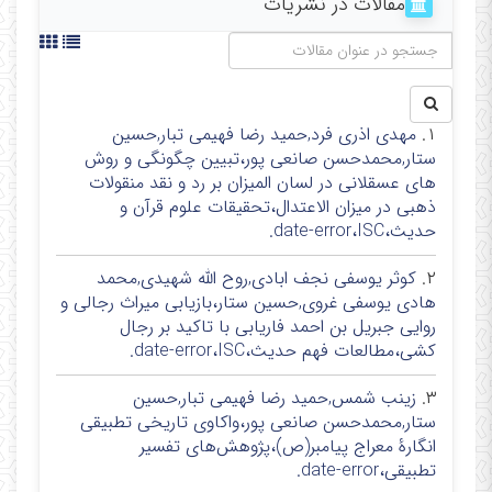
مقالات در نشریات
https://join.skype.com/NDultE4qn9u7
شنبه:(18-16:تاریخ حدیث)(علم رجال :18-20)
سه شنبه:(18-20:رجال/دانشجویان بین الملل)
چهارشنبه:(8-10:جوامع حدیثی)(جوامع حدیثی/دانشجویان
۱.
مهدی اذری فرد,حمید رضا فهیمی تبار,حسین
بین الملل:16-18)
ستار,محمدحسن صانعی پور،تبیین چگونگی و روش
های عسقلانی در لسان المیزان بر رد و نقد منقولات
ذهبی در میزان الاعتدال،تحقیقات علوم قرآن و
حدیث،date-error،ISC.
۲.
کوثر یوسفی نجف ابادی,روح الله شهیدی,محمد
هادی یوسفی غروی,حسین ستار،بازیابی میراث رجالی و
روایی جبریل بن احمد فاریابی با تاکید بر رجال
کشی،مطالعات فهم حدیث،date-error،ISC.
۳.
زینب شمس,حمید رضا فهیمی تبار,حسین
ستار,محمدحسن صانعی پور،واکاوی تاریخی تطبیقی
انگارۀ معراج پیامبر(ص)،پژوهش‌های تفسیر
تطبیقی،date-error.