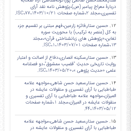
ستار,محمدحسن صانعی پور،گونه‌شناسی آراء صحابه
دربارۀ معراج پیامبر (ص)،پژوهش نامه نقد آرای
تفسیری،مجلد 2،شماره صفحات 77،1403/10/21،ISC.
۱۲.
حسین ستار,فائزه زارعین،فهم مبتنی بر تقسیم جزء
به کل (عنصر به ترکیب) با محوریت سوره
تغابن،«پژوهش های زبانشناختی قرآن»،مجلد
13،شماره صفحات 1،1403/07/01،ISC.
۱۳.
حسین ستار,سکینه انصاری،دفاع از اصالت و اعتبار
روایت تاریخی حدیثِ "قضیب ممشوق"،دو فصلنامه
علمی «حدیث پژوهی »،1403/05/20،ISC.
۱۴.
حسین ستار,سعید حسن شاهی،مواجهه علامه
طباطبایی با آرای تفسیری و منقولات عایشه در
المیزان،مواجهه علامه طباطبایی با آرای تفسیری و
منقولات عایشه در المیزان،مجلد 1،شماره صفحات
44،1403/05/12.
۱۵.
حسین ستار,سعید حسن شاهی،مواجهه علامه
طباطبایی با آرای تفسیری و منقولات عایشه در