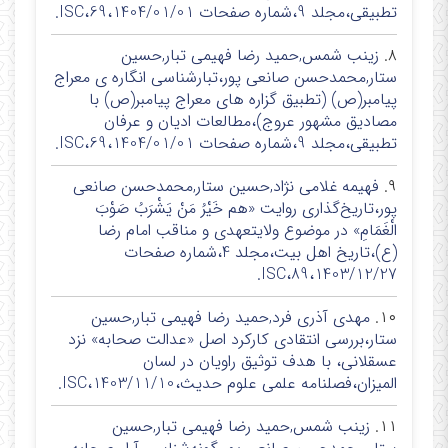
تطبیقی،مجلد 9،شماره صفحات 69،1404/01/01،ISC.
۸.
زینب شمس,حمید رضا فهیمی تبار,حسین
ستار,محمدحسن صانعی پور،تبارشناسی انگاره ی معراج
پیامبر(ص) (تطبیق گزاره های معراج پیامبر(ص) با
مصادیق مشهور عروج)،مطالعات ادیان و عرفان
تطبیقی،مجلد 9،شماره صفحات 69،1404/01/01،ISC.
۹.
فهیمه غلامی نژاد,حسین ستار,محمدحسن صانعی
پور،تاریخ‌گذاری روایت «هم خَیْرُ مَنْ یَشْرَبُ صَوْبَ
الْغَمَامِ» در موضوع ولایتعهدی و مناقب امام رضا
(ع)،تاریخ اهل بیت،مجلد 4،شماره صفحات
89،1403/12/27،ISC.
۱۰.
مهدی آذری فرد,حمید رضا فهیمی تبار,حسین
ستار،بررسی انتقادی کارکرد اصل «عدالت صحابه» نزد
عسقلانی، با هدف توثیق راویان در لسان
المیزان،فصلنامه علمی علوم حدیث،1403/11/10،ISC.
۱۱.
زینب شمس,حمید رضا فهیمی تبار,حسین