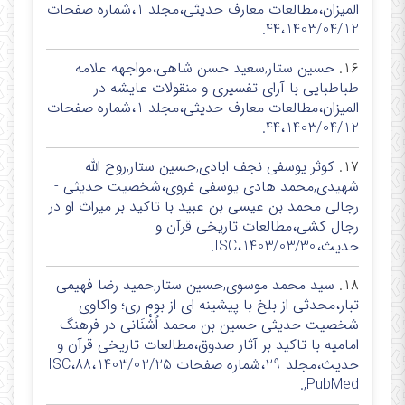
المیزان،مطالعات معارف حدیثی،مجلد 1،شماره صفحات
44،1403/04/12.
۱۶.
حسین ستار,سعید حسن شاهی،مواجهه علامه
طباطبایی با آرای تفسیری و منقولات عایشه در
المیزان،مطالعات معارف حدیثی،مجلد 1،شماره صفحات
44،1403/04/12.
۱۷.
کوثر یوسفی نجف ابادی,حسین ستار,روح الله
شهیدی,محمد هادی یوسفی غروی،شخصیت حدیثی -
رجالی محمد بن عیسی بن عبید با تاکید بر میراث او در
رجال کشی،مطالعات تاریخی قرآن و
حدیث،1403/03/30،ISC.
۱۸.
سید محمد موسوی,حسین ستار,حمید رضا فهیمی
تبار،محدثی از بلخ با پیشینه ای از بوم ری؛ واکاوی
شخصیت حدیثی حسین بن محمد اُشْنَانی در فرهنگ
امامیه با تاکید بر آثار صدوق،مطالعات تاریخی قرآن و
حدیث،مجلد 29،شماره صفحات 88،1403/02/25،ISC
,PubMed.