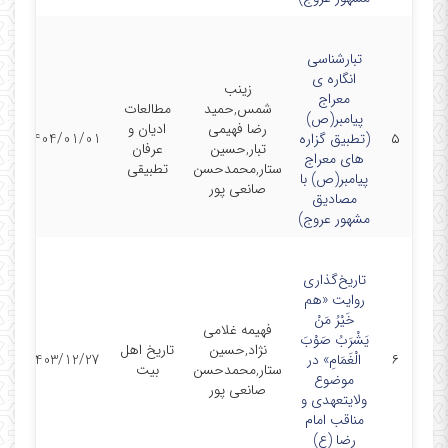
تبارشناسی
انگاره ی
زینب
معراج
شمس,حمید
مطالعات
پیامبر(ص)
رضا فهیمی
ادیان و
مق
۵
(تطبیق گزاره
1404/01/01
تبار,حسین
عرفان
ن
های معراج
ستار,محمدحسن
تطبیقی
پیامبر(ص) با
صانعی پور
مصادیق
مشهور عروج)
تاریخ‌گذاری
روایت «هم
خَیْرُ مَنْ
فهیمه غلامی
یَشْرَبُ صَوْبَ
نژاد,حسین
تاریخ اهل
مق
۶
الْغَمَامِ» در
1403/12/27
ستار,محمدحسن
بیت
ن
موضوع
صانعی پور
ولایتعهدی و
مناقب امام
رضا (ع)