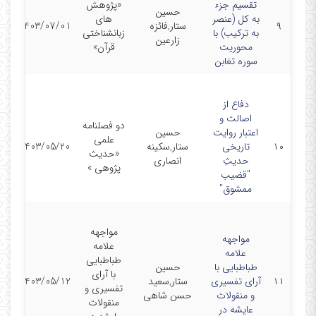
تقسیم جزء
«پژوهش
حسین
به کل (عنصر
های
مق
۹
ستار,فائزه
1403/07/01
به ترکیب) با
زبانشناختی
ن
زارعین
محوریت
قرآن»
سوره تغابن
دفاع از
اصالت و
دو فصلنامه
اعتبار روایت
حسین
علمی
مق
۱۰
تاریخی
ستار,سکینه
1403/05/20
«حدیث
ن
حدیثِ
انصاری
پژوهی »
"قضیب
ممشوق"
مواجهه
مواجهه
علامه
علامه
طباطبایی
طباطبایی با
حسین
با آرای
مق
۱۱
آرای تفسیری
ستار,سعید
1403/05/12
تفسیری و
ن
و منقولات
حسن شاهی
منقولات
عایشه در