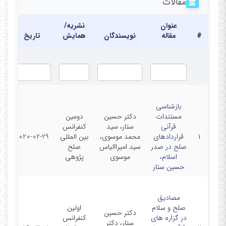
مقالات
https://join.skype.com/NDultE4qn9u7
عنوان
نشریه/
شنبه:(18-16:تاریخ حدیث)(علم رجال :18-20)
#
مقاله
نویسندگان
همایش
تاریخ
سه شنبه:(18-20:رجال/دانشجویان بین الملل)
چهارشنبه:(8-10:جوامع حدیثی)(جوامع حدیثی/دانشجویان
بین الملل:16-18)
بازشناسی
مستندات
دکتر حسین
دومین
قرآنی
ستار، سید
کنفرانس
مق
۱
قراردادهای
محمد موسوی،
بین المللی
2020-02-29
هم
صلح در صدر
سید امیراالیاس
صلح
اسلام،
موسوی
پژوهی
حسین ستار
مصادیق
صلح و سلام
اولین
دکتر حسین
در گزاره های
کنفرانس
ستار، دکتر
مق