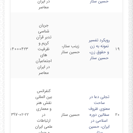
حسین ستار
در ایران
معاصر
جریان
شناسی
تدبر قرآن
رویکرد تفسیر
کریم و
نمونه به زن
زینب ستار،
مق
۱۹
ظرفیت
14000423
و حقوق زن،
حسین ستار
هم
های
حسین ستار
اجتماعیآن
در ایران
معاصر
کنفرانس
تجلی دعا در
بین المللی
ساحت
نقش هنر
معنوی ظروف
و معماری
مق
۲۰
سفالین دوره
حسین ستار
در
1397-02-22
هم
اسلامی در
ارتباطات
ایران، حسین
علمی ایران
ستار
و جهان