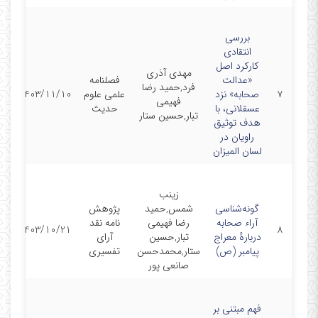
بررسی
انتقادی
کارکرد اصل
مهدی آذری
«عدالت
فصلنامه
فرد,حمید رضا
مق
۷
صحابه» نزد
علمی علوم
1403/11/10
فهیمی
ن
عسقلانی، با
حدیث
تبار,حسین ستار
هدف توثیق
راویان در
لسان المیزان
زینب
گونه‌شناسی
شمس,حمید
پژوهش
آراء صحابه
رضا فهیمی
نامه نقد
مق
1403/10/21
۸
دربارۀ معراج
تبار,حسین
آرای
ن
پیامبر (ص)
ستار,محمدحسن
تفسیری
صانعی پور
فهم مبتنی بر