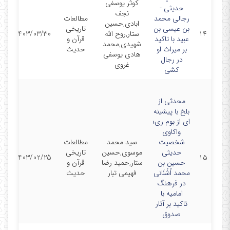
کوثر یوسفی
حدیثی -
نجف
رجالی محمد
مطالعات
ابادی,حسین
بن عیسی بن
تاریخی
مق
۱۴
ستار,روح الله
1403/03/30
عبید با تاکید
قرآن و
ن
شهیدی,محمد
بر میراث او
حدیث
هادی یوسفی
در رجال
غروی
کشی
محدثی از
بلخ با پیشینه
ای از بوم ری؛
واکاوی
شخصیت
سید محمد
مطالعات
حدیثی
موسوی,حسین
تاریخی
مق
1403/02/25
۱۵
حسین بن
ستار,حمید رضا
قرآن و
ن
محمد اُشْنَانی
فهیمی تبار
حدیث
در فرهنگ
امامیه با
تاکید بر آثار
صدوق