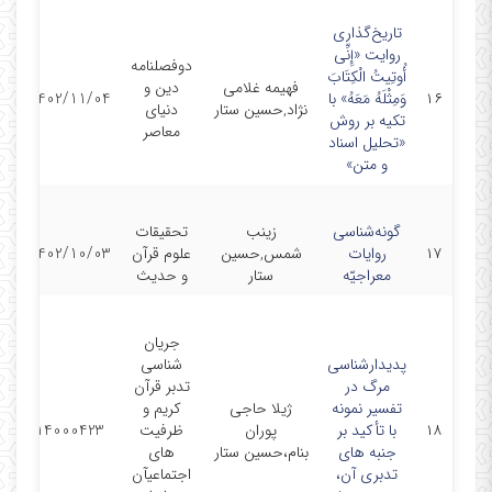
تاریخ‌گذاری
روایت «إِنِّی
دوفصلنامه
أُوتِیتُ الْکِتَابَ
فهیمه غلامی
دین و
مق
۱۶
وَمِثْلَهُ مَعَهُ» با
1402/11/04
نژاد,حسین ستار
دنیای
ن
تکیه بر روش
معاصر
«تحلیل اسناد
و متن»
گونه‌شناسی
زینب
تحقیقات
مق
۱۷
روایات
شمس,حسین
علوم قرآن
1402/10/03
ن
معراجیّه
ستار
و حدیث
جریان
پدیدارشناسی
شناسی
مرگ در
تدبر قرآن
تفسیر نمونه
ژیلا حاجی
کریم و
مق
۱۸
با تأکید بر
پوران
ظرفیت
14000423
هم
جنبه های
بنام،حسین ستار
های
تدبری آن،
اجتماعیآن