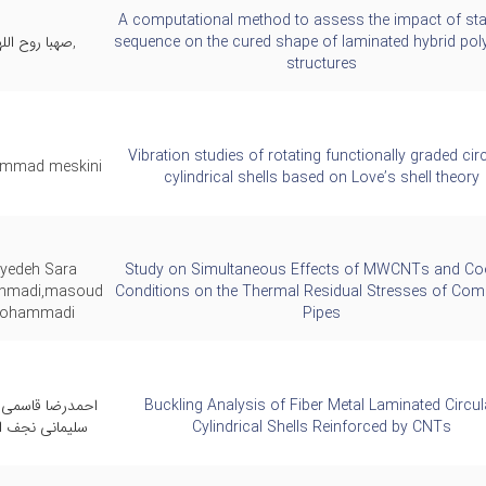
A computational method to assess the impact of st
sequence on the cured shape of laminated hybrid pol
,صهبا روح الل
structures
Vibration studies of rotating functionally graded cir
mmad meskini
cylindrical shells based on Love’s shell theory
yedeh Sara
Study on Simultaneous Effects of MWCNTs and Co
hmadi,masoud
Conditions on the Thermal Residual Stresses of Com
ohammadi
Pipes
Buckling Analysis of Fiber Metal Laminated Circul
احمدرضا قاسمی
Cylindrical Shells Reinforced by CNTs
سلیمانی نجف ا