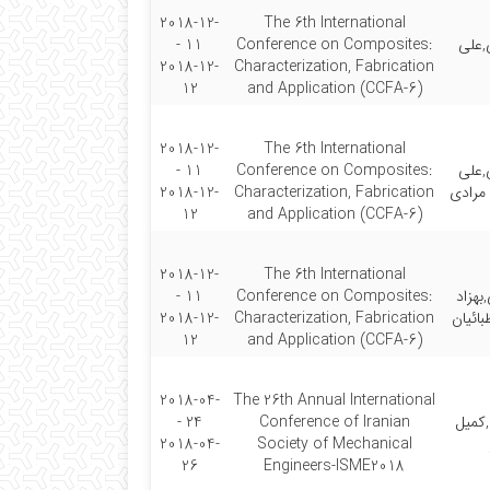
2018-12-
The 6th International
,علی
Conference on Composites:
11 -
2018-12-
Characterization, Fabrication
12
and Application (CCFA-6)
2018-12-
The 6th International
,علی
Conference on Composites:
11 -
 مرادی
Characterization, Fabrication
2018-12-
12
and Application (CCFA-6)
2018-12-
The 6th International
بهزاد
Conference on Composites:
11 -
ائیان
Characterization, Fabrication
2018-12-
12
and Application (CCFA-6)
2018-04-
The 26th Annual International
کمیل
Conference of Iranian
24 -
2018-04-
Society of Mechanical
26
Engineers-ISME2018