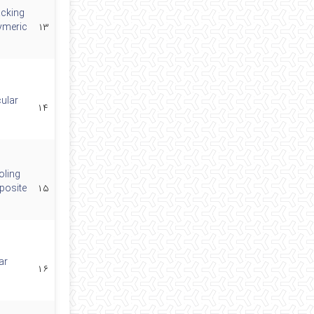
acking
ymeric
۱۳
cular
۱۴
oling
posite
۱۵
ar
۱۶