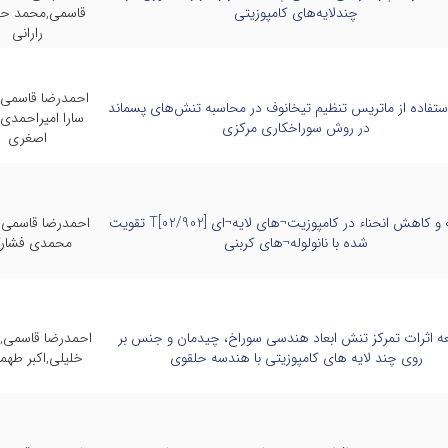
چندلایه‌های کامپوزیتی
قاسمی,محمد ح
رارانی
احمدرضا قاسمی,
استفاده از ماتریس تنظیم تیخانوف در محاسبه تنش‌های پسماند
سارا امیراحمدی,
در روش سوراخکاری مرکزی
اصغری
مطالعه و کاهش انحناء در کامپوزیت¬های لایه¬ای [02/902]T تقویت
احمدرضا قاسمی
شده با نانولوله¬های کربنی
محمدی فشار
ه اثرات تمرکز تنش ابعاد هندسی سوراخ، چیدمان و جنس بر
احمدرضا قاسمی,
روی چند لایه های کامپوزیتی با هندسه حلقوی
خلیلی,اکبر طهم