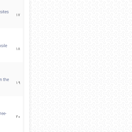
sites
۱۷
sile
۱۸
n the
۱۹
ree-
۲۰