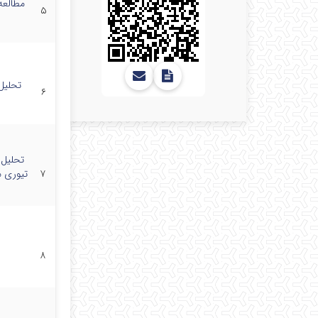
مطالعه
۵
تحلیل 
۶
۷
تیوری م
۸