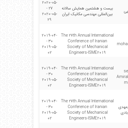
2020-05-
بیست و هشتمین همایش سالانه
27 -
هی
بین‌المللی مهندسی مکانیک ایران
2020-05-
29
2019-04-
The 27th Annual International
30 -
Conference of Iranian
moha
2019-05-
Society of Mechanical
02
Engineers-ISME2019
2019-04-
The 27th Annual International
se
30 -
Conference of Iranian
Amira
2019-05-
Society of Mechanical
m
02
Engineers-ISME2019
2019-04-
The 27th Annual International
,مهدی
Conference of Iranian
30 -
بادی
Society of Mechanical
2019-05-
02
Engineers-ISME2019