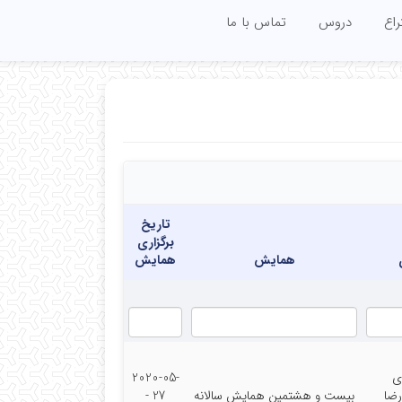
اع
دروس
تماس با ما
تاریخ
برگزاری
همایش
همایش
ی
2020-05-
رضا
بیست و هشتمین همایش سالانه
27 -