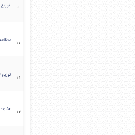
توزیع 
۹
مطالعه 
۱۰
توزیع 
۱۱
es: An
۱۲