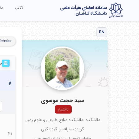
کتب
مق
EN
Scholar
م
#
سید حجت موسوی
دانشیار
دانشکده: دانشکده منابع طبیعی و علوم زمین
گروه: جغرافیا و گردشگری
۴۱
مقطع تحصیلی: دکترای تخصصی