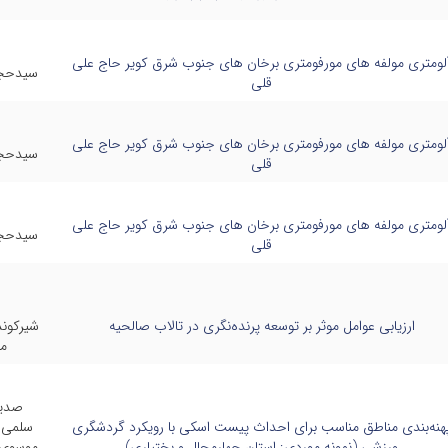
ج
لومتری مولفه های مورفومتری برخان های جنوب شرق کویر حاج علی
سیدحج
قلی
لومتری مولفه های مورفومتری برخان های جنوب شرق کویر حاج علی
سیدحج
قلی
لومتری مولفه های مورفومتری برخان های جنوب شرق کویر حاج علی
سیدحج
قلی
ارزیابی عوامل موثر بر توسعه پرنده‌نگری در تالاب صالحیه
شیرکون
م
صدیق
هنه‌بندی مناطق مناسب برای احداث پیست اسکی با رویکرد گردشگری
سلمی
ورزشی (نمونه موردی: استان چهارمحال و بختیاری)
موسوی,پ