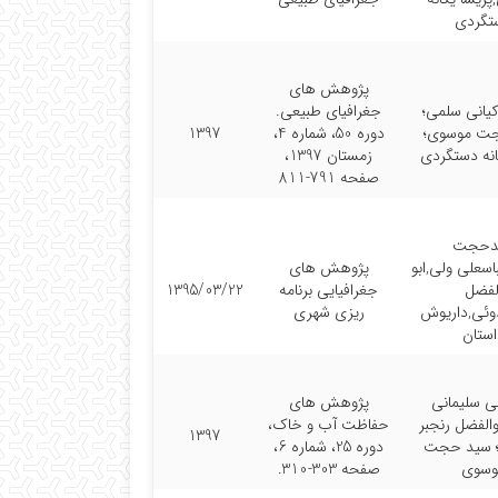
تگردی
پژوهش های
یانی سلمی؛
جغرافیای طبیعی.
ت موسوی؛
دوره 50، شماره 4،
1397
انه دستگردی
زمستان 1397،
صفحه 791-811
دحجت
سعلی ولی,ابو
پژوهش های
لفضل
جغرافیایی برنامه
1395/03/22
دوئی,داریوش
ریزی شهری
استان
ی سلیمانی
پژوهش های
والفضل رنجبر
حفاظت آب و خاک،
1397
؛ سید حجت
دوره 25، شماره 6،
وسوی
صفحه 303-310.