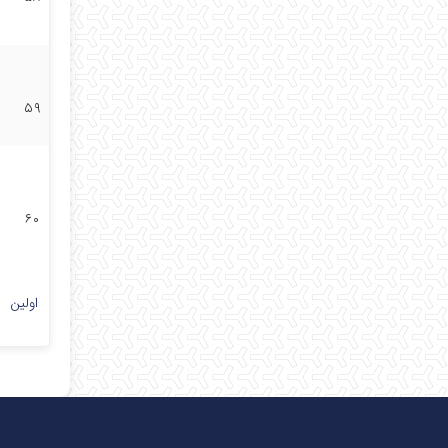
۵۹
۶۰
اولین