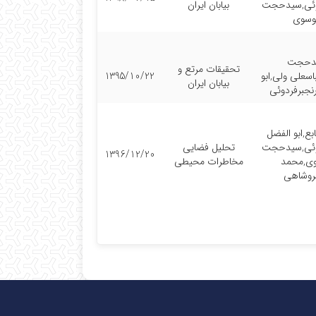
وئی,سیدحجت
بیابان ایران
وسوی
دحجت
تحقیقات مرتع و
سعلی ولی,ابو
1395/10/22
بیابان ایران
نجبرفردوئی
بع,ابو الفضل
وئی,سیدحجت
تحلیل فضایی
1396/12/20
ی,محمد
مخاطرات محیطی
وشاهی