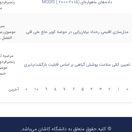
داده‌های ماهواره‌ای MODIS ( 2000-2015)
رنجبرفرد
م
سی
مدل‌سازی اقلیمی رخداد بیابان‌زایی در حوضه کویر حاج علی قلی
موسوی,عبا
الفضل ر
مرضیه تا
رنجبرفرد
تعیین کمّی سلامت پوشش گیاهی بر اساس قابلیت بازگشت‌پذیری
موسو
خسر
«
1
2
3
4
5
6
7
8
9
10
»
آخرین
© کلیه حقوق متعلق به دانشگاه کاشان می‌باشد.