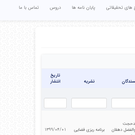
 های تحقیقاتی
پایان نامه ها
دروس
تماس با ما
تاریخ
سندگان
نشریه
انتشار
دحجت
والفضل دهقان
برنامه ریزی فضایی
1399/04/01