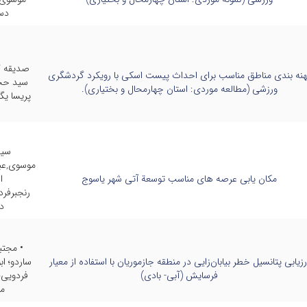
دس
صدیقه ک
هنه بندی مناطق مناسب برای احداث پیست اسکی با رویکرد گردشگری
سید حج
ورزشی (مطالعه موردی: استان چهارمحال و بختیاری).
پریسا یگ
سی
موسوی,عبا
مکان یابی عرصه های مناسب توسعة آتی شهر یاسوج
ا
رنجبرفر
د
• مجتب
رزیابی پتانسیل خطر بیابان‌زایی در منطقه جازموریان با استفاده از معیار
ساردو؛ اب
فرسایش (آبی- بادی)
فردویی
م