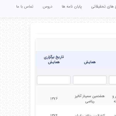
 های تحقیقاتی
پایان نامه ها
دروس
تماس با ما
تاریخ برگزاری
همایش
همایش
 و
هشتمین سمینار آنالیز
1376
ه
ریاضی
ر
کنفرانس ریاضی ایران
1374