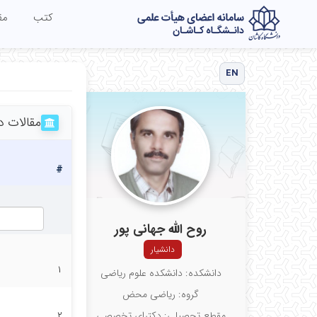
کتب
مق
EN
مقالات د
#
روح الله جهانی پور
دانشیار
۱
دانشکده: دانشکده علوم ریاضی
گروه: ریاضی محض
مقطع تحصیلی: دکترای تخصصی
۲