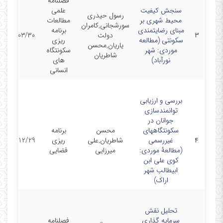
فصلنامه
سنجش کیفیت
علمی
رسول حیدری
محیط شهری بر
مطالعات
سورشجانی,کامران
مبنای رضایتمندی
برنامه
۳
دولت
1402/03/30
سکونتی (مطالعه
ریزی
یاریان,محسن
موردی: شهر
سکونتگاه
شاطریان
نورآباد)
های
انسانی
بررسی و ارزیابی
توانمندسازی
جوانان در
سکونتگاههای
محسن
برنامه
۴
غیررسمی
شاطریان,علی
ریزی
1401/12/29
(مطالعۀ موردی:
میرزایی
فضایی
کوی علی ابن
ابیطالب شهر
اراک)
تحلیل نقش
سرمایه گذاری
فصلنامه