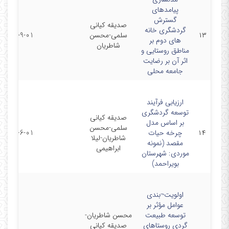
پیامدهای
گسترش
صدیقه کیانی
گردشگری خانه
۱۳
سلمی-محسن
2017-9-01
های دوم بر
شاطریان
مناطق روستایی و
اثر آن بر رضایت
جامعه محلی
ارزیابی فرآیند
توسعه گردشگری
صدیقه کیانی
بر اساس مدل
سلمی-محسن
۱۴
چرخه حیات
2017-6-01
شاطریان-لیلا
مقصد (نمونه
ابراهیمی
موردی: شهرستان
بویراحمد)
اولویت¬بندی
عوامل مؤثر بر
توسعه طبیعت
محسن شاطریان-
گردی روستاهای
صدیقه کیانی