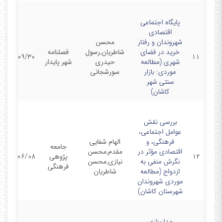
پایگاه اجتماعی
اقتصادی
شهروندان و رفتار
محسن
خرید در فضای
شاطریان,رسول
فصلنامه
1397/09/30
۱۱
شهری (مطالعه
حیدری
شهر پایدار
موردی: بازار
سورشجانی
سنتی شهر
کاشان)
بررسی نقش
عوامل اجتماعی،
فرهنگی، و
الهام شفایی
جامعه
اقتصادی مؤثر در
مقدم,محسن
۱۲
پژوهی
1394/06/08
نگرش منفی به
نیازی,محسن
فرهنگی
ازدواج (مطالعه
شاطریان
موردی شهروندان
شهرستان کاشان)
مدلسازی