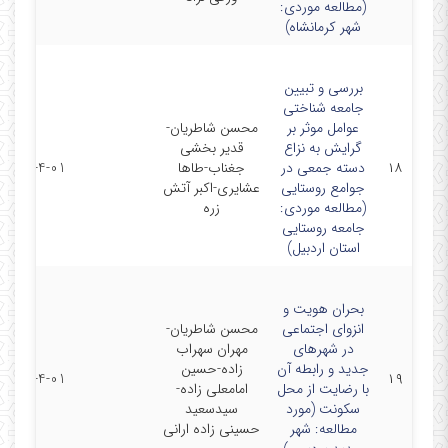
(مطالعه موردی:
شهر کرمانشاه)
بررسی و تبیین
جامعه شناختی
عوامل موثر بر
محسن شاطریان-
گرایش به نزاع
قدیر بخشی
۱۸
دسته جمعی در
جغناب-طاها
2017-4-01
جوامع روستایی
عشایری-اکبر آتش
(مطالعه موردی:
زره
جامعه روستایی
استان اردبیل)
بحران هویت و
انزوای اجتماعی
محسن شاطریان-
در شهرهای
مهران سهراب
جدید و رابطه آن
زاده-حسین
2017-4-01
۱۹
با رضایت از محل
امامعلی زاده-
سکونت (مورد
سیدسعید
مطالعه: شهر
حسینی زاده ارانی