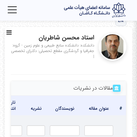
Toggle
igation
EN
استاد محسن شاطریان
دانشکده: دانشکده منابع طبیعی و علوم زمین - گروه:
جغرافیا و گردشگری
مقطع تحصیلی: دکترای تخصصی
|
مقالات در نشریات
تاریخ
#
عنوان مقاله
نویسندگان
نشریه
انتشار