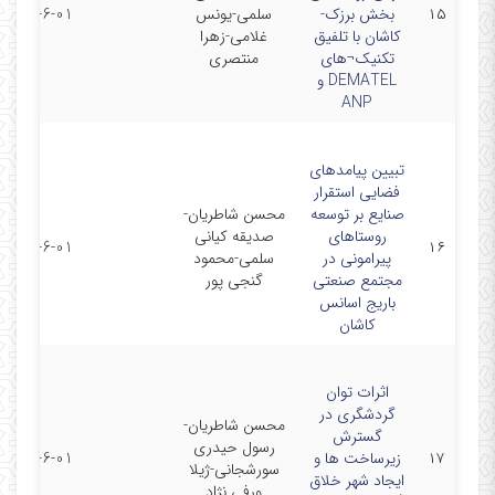
۱۵
بخش برزک-
سلمی-یونس
2017-6-01
کاشان با تلفیق
غلامی-زهرا
تکنیک¬های
منتصری
DEMATEL و
ANP
تبیین پیامدهای
فضایی استقرار
صنایع بر توسعه
محسن شاطریان-
روستاهای
صدیقه کیانی
2017-6-01
۱۶
پیرامونی در
سلمی-محمود
مجتمع صنعتی
گنجی پور
باریج اسانس
کاشان
اثرات توان
گردشگری در
محسن شاطریان-
گسترش
رسول حیدری
۱۷
زیرساخت ها و
2017-6-01
سورشجانی-ژیلا
ایجاد شهر خلاق
ورفی نژاد