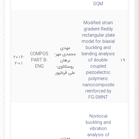
DQM
Modified strain
gradient Reddy
rectangular plate
model for biaxial
مهدی
buckling and
COMPOS
محمدی مهر-
bending analysis
2016-
PART B-
برهان
of double-
۱۹
2-01
ENG
روستاناوی-
coupled
علی قربانپور
piezoelectric
polymeric
nanocomposite
reinforced by
FG-SWNT
Nonlocal
buckling and
vibration
analysis of
مهدی