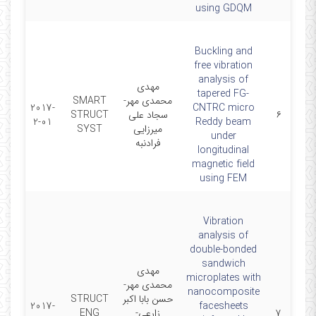
using GDQM
Buckling and
free vibration
analysis of
مهدی
tapered FG-
SMART
محمدی مهر-
2017-
CNTRC micro
STRUCT
سجاد علی
۶
2-01
Reddy beam
SYST
میرزایی
under
فرادنبه
longitudinal
magnetic field
using FEM
Vibration
analysis of
double-bonded
sandwich
مهدی
microplates with
محمدی مهر-
nanocomposite
STRUCT
حسن بابا اکبر
2017-
facesheets
ENG
زارعی-
۷