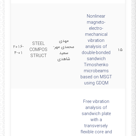
Nonlinear
magneto-
electro-
mechanical
مهدی
vibration
STEEL
2016-
محمدی مهر-
analysis of
COMPOS
۱۵
4-01
سعید
double-bonded
STRUCT
شاهدی
sandwich
Timoshenko
microbeams
based on MSGT
using GDQM
Free vibration
analysis of
sandwich plate
with a
transversely
flexible core and