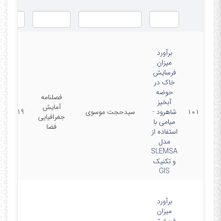
برآورد
میزان
فرسایش
خاک در
حوضه
فصلنامه
آبخیز
آمایش
۱۰۱
شاهرود -
سیدحجت موسوی
6/07/19
جغرافیایی
میامی با
فضا
استفاده از
مدل
SLEMSA
و تکنیک
GIS
برآورد
میزان