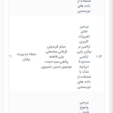
استفاده از
داده های
دورسنجی
بررسی
نقش
تغییرات
کاربری
اراضی بر
میثم فریدونی
بیابان زایی
قرغانی,عباسعلی
مجله مدیریت
۱۱۴
اراضی
ولی,فاطمه
4/03/21
بیابان
محدودۀ
پناهی,سیدحجت
دریاچه
موسوی,حسن خسروی
نمک با
استفاده از
داده های
دورسنجی
بررسی
وضوح
فضایی