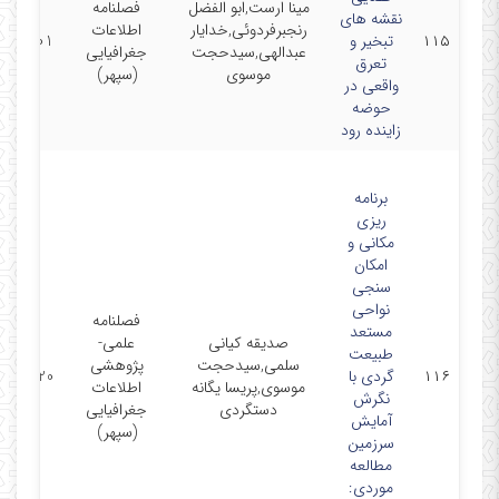
مینا ارست,ابو الفضل
فصلنامه
نقشه های
رنجبرفردوئی,خدایار
اطلاعات
۱۱۵
تبخیر و
9/02/01
عبدالهی,سیدحجت
جغرافیایی
تعرق
موسوی
(سپهر)
واقعی در
حوضه
زاینده رود
برنامه
ریزی
مکانی و
امکان
سنجی
نواحی
فصلنامه
مستعد
صدیقه کیانی
علمی-
طبیعت
سلمی,سیدحجت
پژوهشی
۱۱۶
گردی با
6/06/20
موسوی,پریسا یگانه
اطلاعات
نگرش
دستگردی
جغرافیایی
آمایش
(سپهر)
سرزمین
مطالعه
موردی: