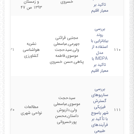
خسروی
و زمستان
تاکید بر
1393 ص 47
معیار اقلیم
بررسی
روند
مجتبی قرائتی
بیابانزایی با
جهرمی,عباسعلی
نشریه
استفاده از
۱۱۰
ولی,سیدحجت
هواشناسی
3/10/21
مدل
موسوی,فاطمه
کشاورزی
IMDPA با
پناهی,حسن خسروی
تاکید بر
معیار اقلیم
بررسی
سناریوهای
سیدحجت
گسترش
موسوی,عباسعلی
فیزیکی
مطالعات
۱۱۱
ولی,داریوش
4/06/20
شهر یاسوج
نواحی شهری
داستان,محسن
با تأکید بر
پورخسروانی
فرآیندهای
طبیعی