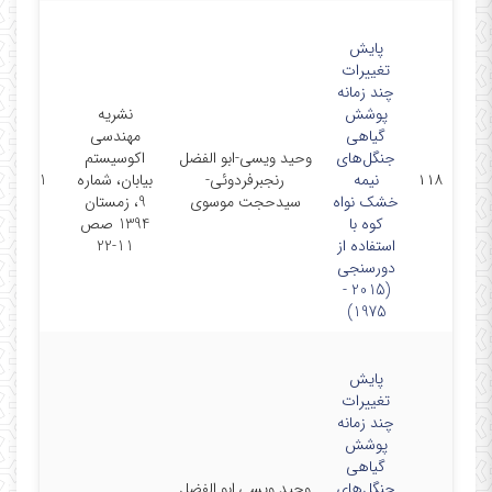
پایش
تغییرات
چند زمانه
پوشش
نشریه
گیاهی
مهندسی
جنگل‌های
وحید ویسی-ابو الفضل
اکوسیستم
۱۱۸
نیمه
رنجبرفردوئی-
بیابان، شماره
16-3-01
خشک نواه
سیدحجت موسوی
9، زمستان
کوه با
1394 صص
استفاده از
11-22
دورسنجی
(2015 -
1975)
پایش
تغییرات
چند زمانه
پوشش
گیاهی
جنگل‌های
وحید ویسی,ابو الفضل