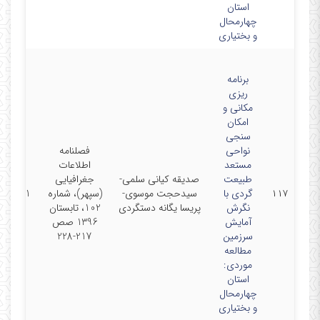
استان
چهارمحال
و بختیاری
برنامه
ریزی
مکانی و
امکان
سنجی
نواحی
فصلنامه
مستعد
اطلاعات
طبیعت
صدیقه کیانی سلمی-
جغرافیایی
۱۱۷
گردی با
سیدحجت موسوی-
(سپهر)، شماره
17-9-01
نگرش
پریسا یگانه دستگردی
102، تابستان
آمایش
1396 صص
سرزمین
217-228
مطالعه
موردی:
استان
چهارمحال
و بختیاری