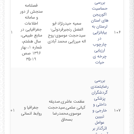
بررسی
فصلنامه
حساسیت
سنجش از دور
اکوریجن
و سامانه
های استان
سمیه حیدرنژاد-ابو
اطلاعات
لرستان به
الفضل رنجبرفردوئی-
جغرافیایی در
۱۰۶
بیابانزایی
17-5-01
سیدحجت موسوی-روح
منابع طبیعی،
در
اله میرزایی محمد آبادی
سال هشتم،
چارچوب
شماره 1، بهار
ارزیابی
1396 صص
چرخه ی
19-35
حیات
بررسی
رضایتمندی
گردشگران
پزشکی
عظمت عاشری,صدیقه
داخلی و
کیانی سلمی,سیدحجت
جغرافیا و
۱۰۷
خارجی و
4/04/01
موسوی,محمدرضا
روابط انسانی
تبیین
بسحاق
عوامل
اثرگذار بر