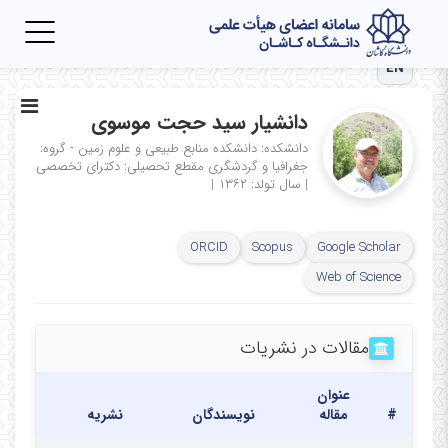
Toggle
igation
EN
دانشیار سید حجت موسوی
دانشکده: دانشکده منابع طبیعی و علوم زمین - گروه:
جغرافیا و گردشگری
مقطع تحصیلی: دکترای تخصصی
|
سال تولد: ۱۳۶۲
|
ORCID
Scopus
Google Scholar
Web of Science
مقالات در نشریات
عنوان
تاریخ
#
مقاله
نویسندگان
نشریه
انتشار