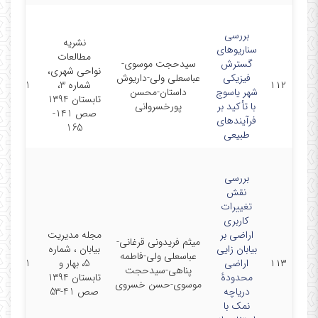
بررسی
نشریه
سناریوهای
مطالعات
گسترش
سیدحجت موسوی-
نواحی شهری،
فیزیکی
عباسعلی ولی-داریوش
۱۱۲
شماره 3،
15-9-01
شهر یاسوج
داستان-محسن
تابستان 1394
با تأکید بر
پورخسروانی
صص 141-
فرآیندهای
165
طبیعی
بررسی
نقش
تغییرات
کاربری
اراضی بر
مجله مدیریت
میثم فریدونی قرغانی-
بیابان زایی
بیابان ، شماره
عباسعلی ولی-فاطمه
۱۱۳
اراضی
5، بهار و
15-6-01
پناهی-سیدحجت
محدودۀ
تابستان 1394
موسوی-حسن خسروی
دریاچه
صص 41-53
نمک با