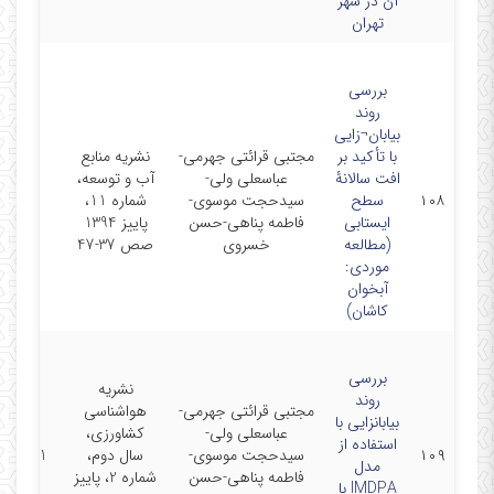
آن در شهر
تهران
بررسی
روند
بیابان¬زایی
با تأکید بر
مجتبی قرائتی جهرمی-
نشریه منابع
افت سالانۀ
عباسعلی ولی-
آب و توسعه،
۱۰۸
سطح
سیدحجت موسوی-
شماره 11،
-0-01
ایستابی
فاطمه پناهی-حسن
پاییز 1394
(مطالعه
خسروی
صص 37-47
موردی:
آبخوان
کاشان)
بررسی
نشریه
روند
مجتبی قرائتی جهرمی-
هواشناسی
بیابانزایی با
عباسعلی ولی-
کشاورزی،
استفاده از
۱۰۹
سیدحجت موسوی-
سال دوم،
15-1-01
مدل
فاطمه پناهی-حسن
شماره 2، پاییز
IMDPA با