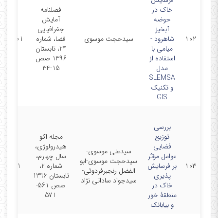
فرسایش
خاک در
فصلنامه
حوضه
آمایش
آبخیز
جغرافیایی
۱۰۲
شاهرود -
سیدحجت موسوی
فضا، شماره
7-10-01
میامی با
24، تابستان
استفاده از
1396 صص
مدل
15-34
SLEMSA
و تکنیک
GIS
بررسی
توزیع
مجله اکو
فضایی
هیدرولوژی،
سیدعلی موسوی-
عوامل مؤثر
سال چهارم،
سیدحجت موسوی-ابو
۱۰۳
بر فرسایش
شماره 2،
17-5-01
الفضل رنجبرفردوئی-
‏پذیری
تابستان 1396
سیدجواد ساداتی نژاد
خاک در
صص 561-
منطقۀ خور
571
و بیابانک