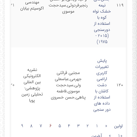
مهندسی
۱۱۹
نیمه
رنجبرفردوئی,سیدحجت
4/12/21
اکوسیتم بیابان
خشک نواه
موسوی
کوه با
استفاده از
دورسنجی
(2015 -
1975)
پایش
تغییرات
نشریه
کاربری
مجتبی قرائتی
الکترونیکی
اراضی
جهرمی,عباسعلی
بین المللی
۱۲۰
دشت
ولی,سیدحجت
3/09/20
پژوهشی-
کاشان با
موسوی,فاطمه
تحلیلی زمین
استفاده از
پناهی,حسن خسروی
پویا
داده های
دور سنجی
اولین
«
1
2
3
4
5
6
7
8
9
10
»
آخرین