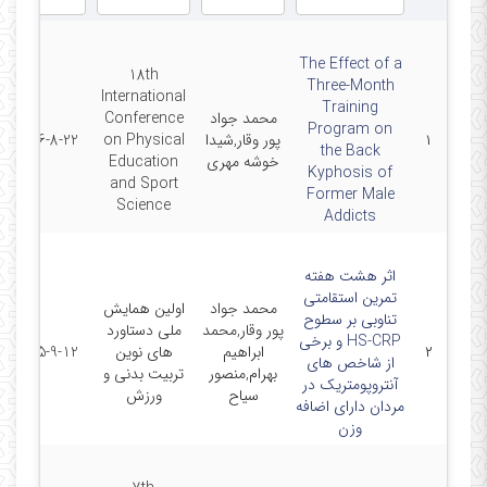
The Effect of a
18th
Three-Month
International
Training
محمد جواد
Conference
Program on
۱
پور وقار,شیدا
on Physical
2016-8-22
the Back
خوشه مهری
Education
Kyphosis of
and Sport
Former Male
Science
Addicts
اثر هشت هفته
تمرین استقامتی
محمد جواد
اولین همایش
تناوبی بر سطوح
پور وقار,محمد
ملی دستاورد
HS-CRP و برخی
۲
ابراهیم
های نوین
2015-9-12
از شاخص های
بهرام,منصور
تربیت بدنی و
آنتروپومتریک در
سیاح
ورزش
مردان دارای اضافه
وزن