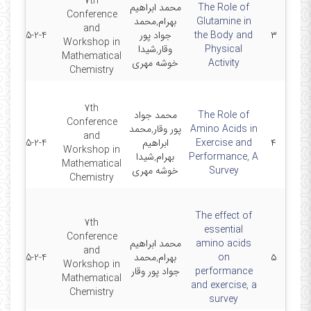
7th
The Role of
محمد ابراهیم
Conference
Glutamine in
بهرام,محمد
and
۳
the Body and
جواد پور
2015-2-4
Workshop in
Physical
وقار,شیدا
Mathematical
Activity
خوشه مهری
Chemistry
7th
The Role of
محمد جواد
Conference
Amino Acids in
پور وقار,محمد
and
۴
Exercise and
ابراهیم
2015-2-4
Workshop in
Performance, A
بهرام,شیدا
Mathematical
Survey
خوشه مهری
Chemistry
The effect of
7th
essential
Conference
amino acids
محمد ابراهیم
and
۵
on
بهرام,محمد
2015-2-4
Workshop in
performance
جواد پور وقار
Mathematical
and exercise, a
Chemistry
survey