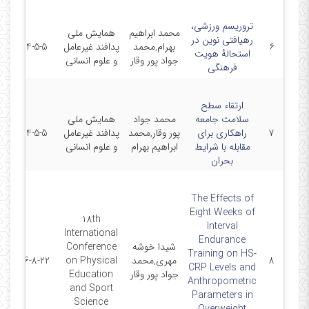
تروریسم ورزشی،
محمد ابراهیم
همایش ملی
رهیافتی نوین در
۶
بهرام,محمد
پدافند غیرعامل
2014-5-5
استحالۀ هویت
جواد پور وقار
و علوم انسانی
فرهنگی
ارتقاء سطح
سلامت جامعه
محمد جواد
همایش ملی
۷
راهکاری برای
پور وقار,محمد
پدافند غیرعامل
2014-5-5
مقابله با شرایط
ابراهیم بهرام
و علوم انسانی
بحران
The Effects of
Eight Weeks of
18th
Interval
International
Endurance
شیدا خوشه
Conference
Training on HS-
۸
مهری,محمد
on Physical
2016-8-22
CRP Levels and
جواد پور وقار
Education
Anthropometric
and Sport
Parameters in
Science