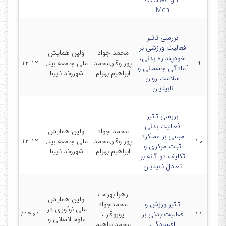
Overweight
Men
بررسی تاثیر
فعالیت ورزشی بر
محمد جواد
اولین همایش
خودپنداره بدنی،
۹
پور وقار,محمد
ملی جامعه بینا,
2015-12-12
آمادگی جسمانی و
ابراهیم بهرام
شهروند نابینا
سلامت روان
نابینایان
بررسی تاثیر
فعالیت بدنی
محمد جواد
اولین همایش
مبتنی بر عملکرد
۱۰
پور وقار,محمد
ملی جامعه بینا,
2015-12-12
ثبات مرکزی و
ابراهیم بهرام
شهروند نابینا
تکلیف دو گانه بر
تعادل نابینایان
زهرا بهرام ،
اولین همایش
تاثیر ورزش و
محمدجواد
ملی نوآوری در
۱۱
فعالیت بدنی بر
پوروقار ،
15/11/1401
علوم انسانی و
افسردگی
محمدابراهیم